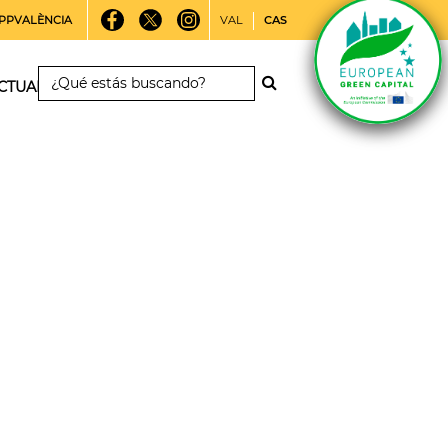
PPVALÈNCIA
VAL
CAS
CTUALIDAD