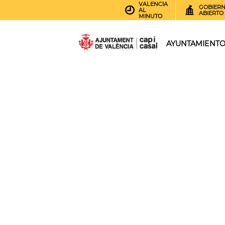
VALENCIA
GOBIER
AL
ABIERTO
MINUTO
AYUNTAMIENT