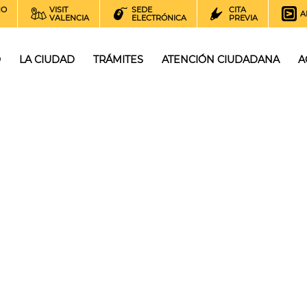
NO
VISIT
SEDE
CITA
A
VALENCIA
ELECTRÓNICA
PREVIA
O
LA CIUDAD
TRÁMITES
ATENCIÓN CIUDADANA
A