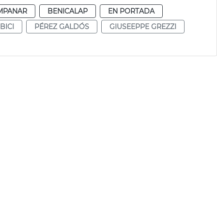
MPANAR
BENICALAP
EN PORTADA
BICI
PÉREZ GALDÓS
GIUSEEPPE GREZZI