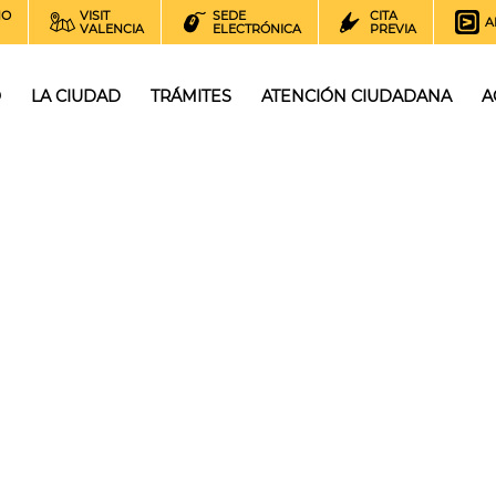
NO
VISIT
SEDE
CITA
A
VALENCIA
ELECTRÓNICA
PREVIA
O
LA CIUDAD
TRÁMITES
ATENCIÓN CIUDADANA
A