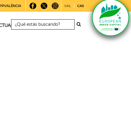
PPVALÈNCIA
VAL
CAS
CTUALIDAD