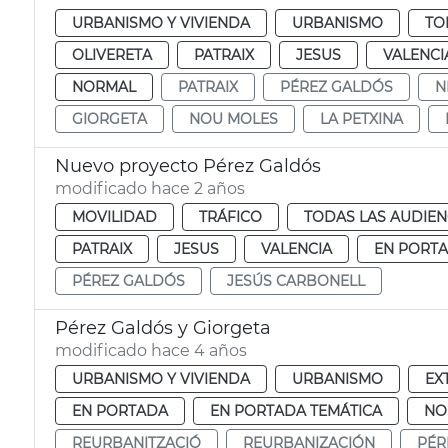
URBANISMO Y VIVIENDA
URBANISMO
TO
OLIVERETA
PATRAIX
JESUS
VALENCI
NORMAL
PATRAIX
PÉREZ GALDÓS
N
GIORGETA
NOU MOLES
LA PETXINA
Nuevo proyecto Pérez Galdós
modificado hace 2 años
MOVILIDAD
TRÁFICO
TODAS LAS AUDIEN
PATRAIX
JESUS
VALENCIA
EN PORT
PÉREZ GALDÓS
JESÚS CARBONELL
Pérez Galdós y Giorgeta
modificado hace 4 años
URBANISMO Y VIVIENDA
URBANISMO
EX
EN PORTADA
EN PORTADA TEMÁTICA
NO
REURBANITZACIÓ
REURBANIZACIÓN
PÉR