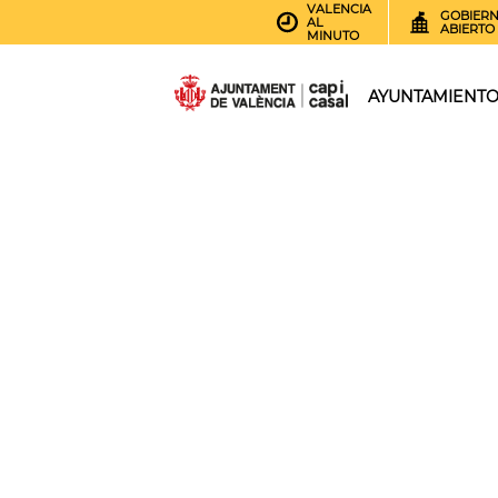
VALENCIA
GOBIER
AL
ABIERTO
MINUTO
AYUNTAMIENT