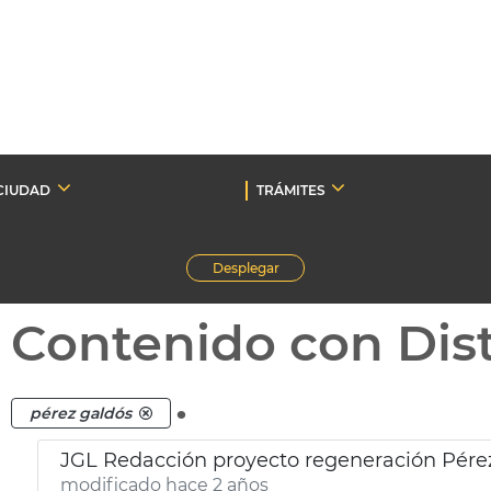
CIUDAD
TRÁMITES
Desplegar
Contenido con Dist
.
pérez galdós
JGL Redacción proyecto regeneración Pérez
modificado hace 2 años