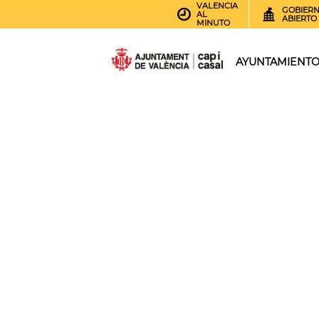
VALENCIA
GOBIER
AL
ABIERTO
MINUTO
AYUNTAMIENT