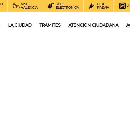
NO
VISIT
SEDE
CITA
A
VALENCIA
ELECTRÓNICA
PREVIA
O
LA CIUDAD
TRÁMITES
ATENCIÓN CIUDADANA
A