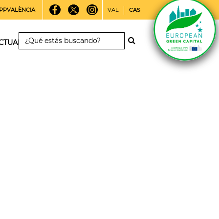
PPVALÈNCIA
VAL
CAS
CTUALIDAD