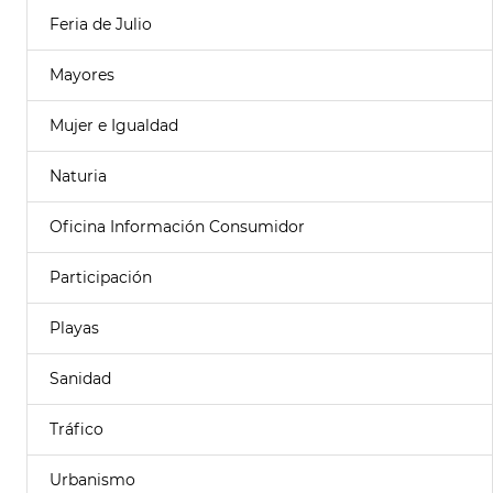
Feria de Julio
Mayores
Mujer e Igualdad
Naturia
Oficina Información Consumidor
Participación
Playas
Sanidad
Tráfico
Urbanismo