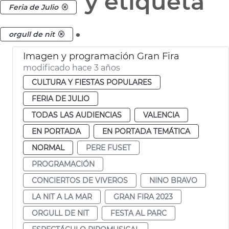
y etiqueta
Feria de Julio
.
orgull de nit
Imagen y programación Gran Fira
modificado hace 3 años
CULTURA Y FIESTAS POPULARES
FERIA DE JULIO
TODAS LAS AUDIENCIAS
VALENCIA
EN PORTADA
EN PORTADA TEMÁTICA
NORMAL
PERE FUSET
PROGRAMACIÓN
CONCIERTOS DE VIVEROS
NINO BRAVO
LA NIT A LA MAR
GRAN FIRA 2023
ORGULL DE NIT
FESTA AL PARC