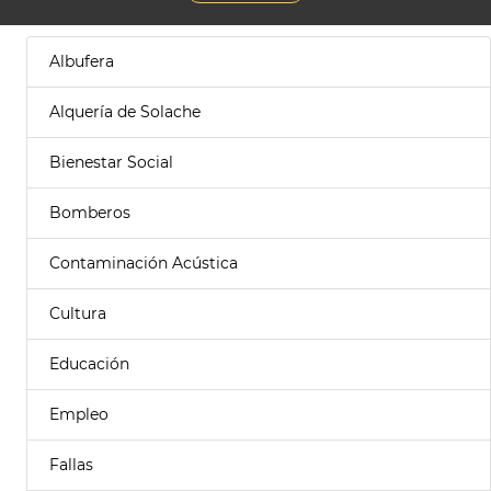
Albufera
Alquería de Solache
Bienestar Social
Bomberos
Contaminación Acústica
Cultura
Educación
Empleo
Fallas