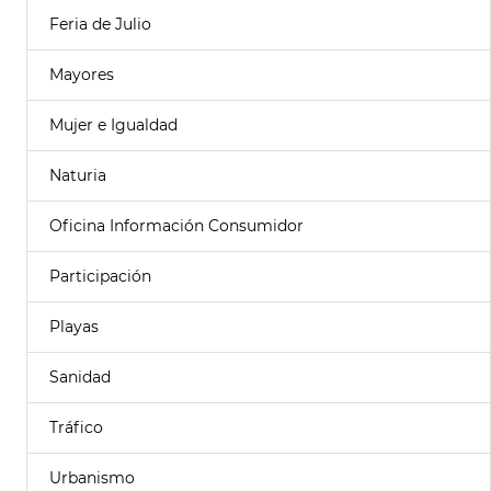
Feria de Julio
Mayores
Mujer e Igualdad
Naturia
Oficina Información Consumidor
Participación
Playas
Sanidad
Tráfico
Urbanismo