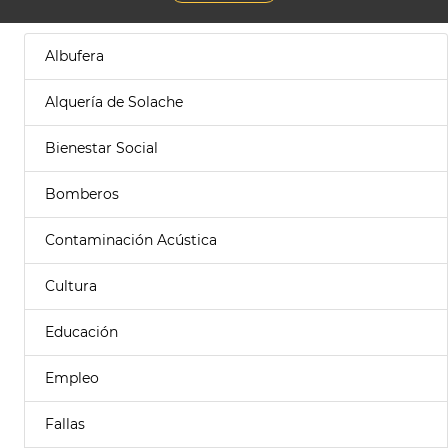
Albufera
Alquería de Solache
Bienestar Social
Bomberos
Contaminación Acústica
Cultura
Educación
Empleo
Fallas