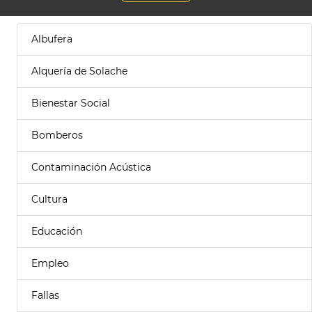
Albufera
Alquería de Solache
Bienestar Social
Bomberos
Contaminación Acústica
Cultura
Educación
Empleo
Fallas