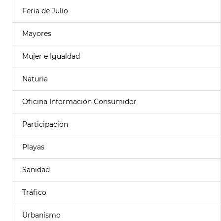
Feria de Julio
Mayores
Mujer e Igualdad
Naturia
Oficina Información Consumidor
Participación
Playas
Sanidad
Tráfico
Urbanismo