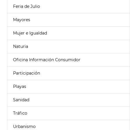
Feria de Julio
Mayores
Mujer e Igualdad
Naturia
Oficina Información Consumidor
Participación
Playas
Sanidad
Tráfico
Urbanismo