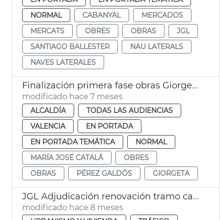
NORMAL
CABANYAL
MERCADOS
MERCATS
OBRES
OBRAS
JGL
SANTIAGO BALLESTER
NAU LATERALS
NAVES LATERALES
Finalización primera fase obras Giorgeta y Pérez Galdós València
modificado hace 7 meses
ALCALDÍA
TODAS LAS AUDIENCIAS
VALENCIA
EN PORTADA
EN PORTADA TEMÁTICA
NORMAL
MARÍA JOSÉ CATALÁ
OBRES
OBRAS
PÉREZ GALDÓS
GIORGETA
JGL Adjudicación renovación tramo calzada las Cortes Valencianas
modificado hace 8 meses