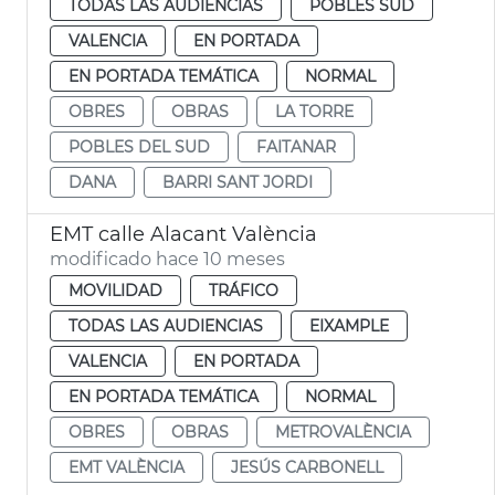
TODAS LAS AUDIENCIAS
POBLES SUD
VALENCIA
EN PORTADA
EN PORTADA TEMÁTICA
NORMAL
OBRES
OBRAS
LA TORRE
POBLES DEL SUD
FAITANAR
DANA
BARRI SANT JORDI
EMT calle Alacant València
modificado hace 10 meses
MOVILIDAD
TRÁFICO
TODAS LAS AUDIENCIAS
EIXAMPLE
VALENCIA
EN PORTADA
EN PORTADA TEMÁTICA
NORMAL
OBRES
OBRAS
METROVALÈNCIA
EMT VALÈNCIA
JESÚS CARBONELL