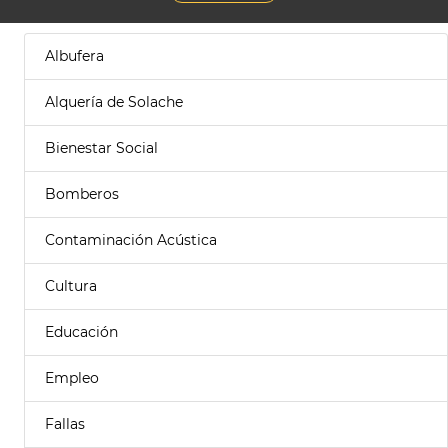
Albufera
Alquería de Solache
Bienestar Social
Bomberos
Contaminación Acústica
Cultura
Educación
Empleo
Fallas