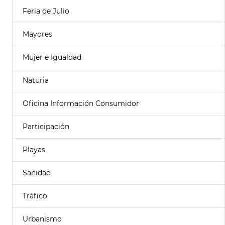
Feria de Julio
Mayores
Mujer e Igualdad
Naturia
Oficina Información Consumidor
Participación
Playas
Sanidad
Tráfico
Urbanismo