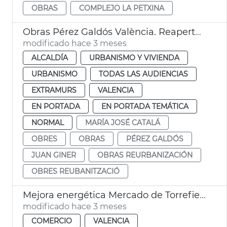
OBRAS
COMPLEJO LA PETXINA
Obras Pérez Galdós València. Reapertura
modificado hace 3 meses
ALCALDÍA
URBANISMO Y VIVIENDA
URBANISMO
TODAS LAS AUDIENCIAS
EXTRAMURS
VALENCIA
EN PORTADA
EN PORTADA TEMÁTICA
NORMAL
MARÍA JOSÉ CATALÁ
OBRES
OBRAS
PÉREZ GALDÓS
JUAN GINER
OBRAS REURBANIZACIÓN
OBRES REUBANITZACIÓ
Mejora energética Mercado de Torrefiel València
modificado hace 3 meses
COMERCIO
VALENCIA