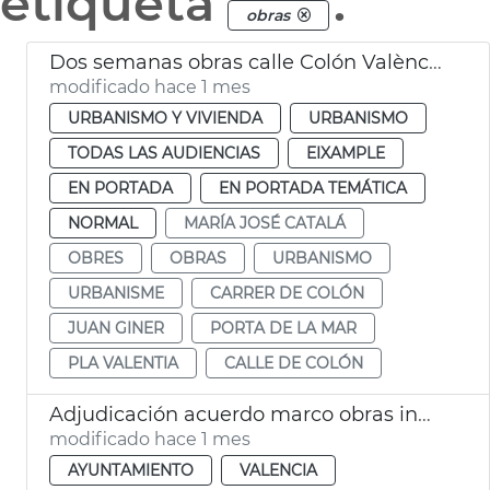
etiqueta
.
obras
Dos semanas obras calle Colón València
modificado hace 1 mes
URBANISMO Y VIVIENDA
URBANISMO
TODAS LAS AUDIENCIAS
EIXAMPLE
EN PORTADA
EN PORTADA TEMÁTICA
NORMAL
MARÍA JOSÉ CATALÁ
OBRES
OBRAS
URBANISMO
URBANISME
CARRER DE COLÓN
JUAN GINER
PORTA DE LA MAR
PLA VALENTIA
CALLE DE COLÓN
Adjudicación acuerdo marco obras inmuebles municipales València
modificado hace 1 mes
AYUNTAMIENTO
VALENCIA