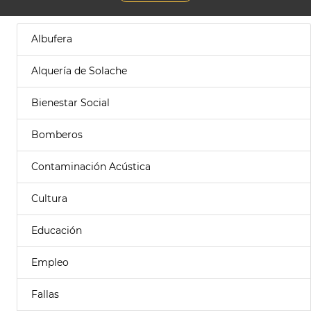
Albufera
Alquería de Solache
Bienestar Social
Bomberos
Contaminación Acústica
Cultura
Educación
Empleo
Fallas