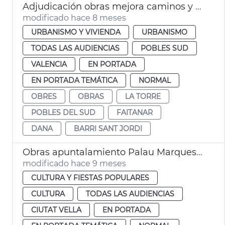
Adjudicación obras mejora caminos y calles afectadas dana la Torre
modificado hace 8 meses
URBANISMO Y VIVIENDA
URBANISMO
TODAS LAS AUDIENCIAS
POBLES SUD
VALENCIA
EN PORTADA
EN PORTADA TEMÁTICA
NORMAL
OBRES
OBRAS
LA TORRE
POBLES DEL SUD
FAITANAR
DANA
BARRI SANT JORDI
Obras apuntalamiento Palau Marquesos Montortal
modificado hace 9 meses
CULTURA Y FIESTAS POPULARES
CULTURA
TODAS LAS AUDIENCIAS
CIUTAT VELLA
EN PORTADA