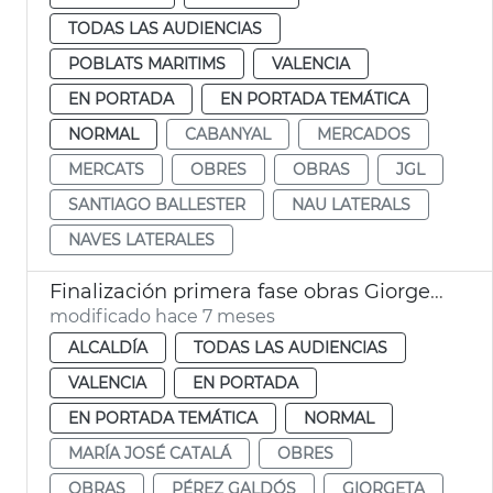
TODAS LAS AUDIENCIAS
POBLATS MARITIMS
VALENCIA
EN PORTADA
EN PORTADA TEMÁTICA
NORMAL
CABANYAL
MERCADOS
MERCATS
OBRES
OBRAS
JGL
SANTIAGO BALLESTER
NAU LATERALS
NAVES LATERALES
Finalización primera fase obras Giorgeta y Pérez Galdós València
modificado hace 7 meses
ALCALDÍA
TODAS LAS AUDIENCIAS
VALENCIA
EN PORTADA
EN PORTADA TEMÁTICA
NORMAL
MARÍA JOSÉ CATALÁ
OBRES
OBRAS
PÉREZ GALDÓS
GIORGETA