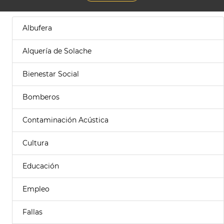
Albufera
Alquería de Solache
Bienestar Social
Bomberos
Contaminación Acústica
Cultura
Educación
Empleo
Fallas