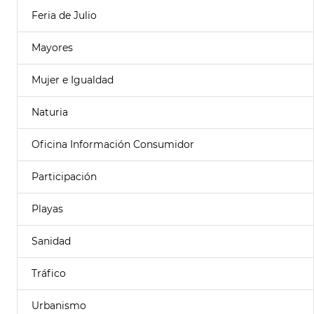
Feria de Julio
Mayores
Mujer e Igualdad
Naturia
Oficina Información Consumidor
Participación
Playas
Sanidad
Tráfico
Urbanismo