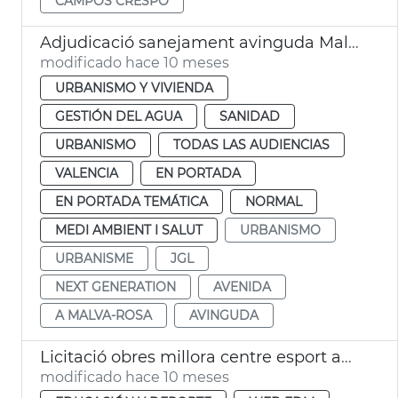
CAMPOS CRESPO
Adjudicació sanejament avinguda Malva-rosa
modificado hace 10 meses
URBANISMO Y VIVIENDA
GESTIÓN DEL AGUA
SANIDAD
URBANISMO
TODAS LAS AUDIENCIAS
VALENCIA
EN PORTADA
EN PORTADA TEMÁTICA
NORMAL
MEDI AMBIENT I SALUT
URBANISMO
URBANISME
JGL
NEXT GENERATION
AVENIDA
A MALVA-ROSA
AVINGUDA
Licitació obres millora centre esport adaptat i natació La Petxina València
modificado hace 10 meses