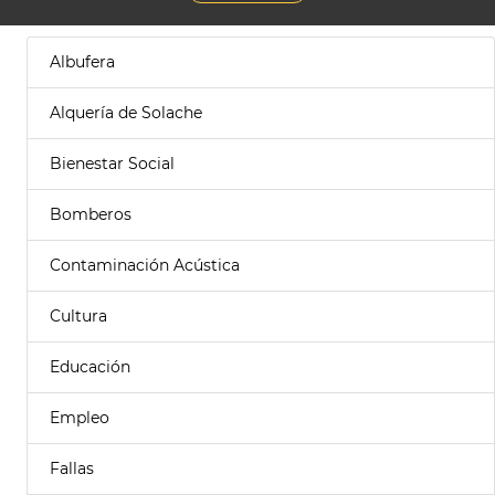
Albufera
Alquería de Solache
Bienestar Social
Bomberos
Contaminación Acústica
Cultura
Educación
Empleo
Fallas