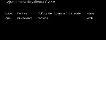
Ajuntament de València ©
2026
Aviso
Política
Política de
Agencia Antifraude
Mapa
legal
privacidad
cookies
Web