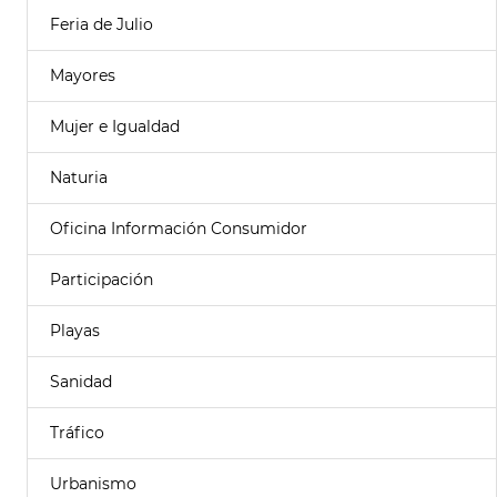
Feria de Julio
Mayores
Mujer e Igualdad
Naturia
Oficina Información Consumidor
Participación
Playas
Sanidad
Tráfico
Urbanismo