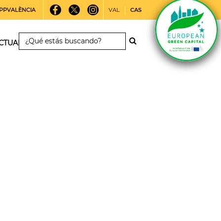
PPVALÈNCIA
VAL
CAS
CTUALIDAD