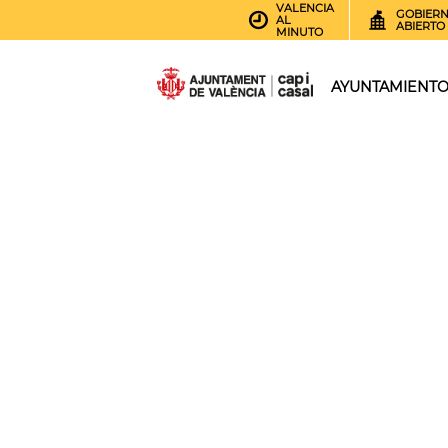
VALENCIA
GOBIER
AL
ABIERTO
MINUTO
AYUNTAMIENT