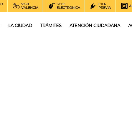
NO
VISIT
SEDE
CITA
A
VALENCIA
ELECTRÓNICA
PREVIA
O
LA CIUDAD
TRÁMITES
ATENCIÓN CIUDADANA
A