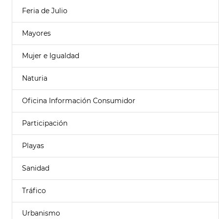
Feria de Julio
Mayores
Mujer e Igualdad
Naturia
Oficina Información Consumidor
Participación
Playas
Sanidad
Tráfico
Urbanismo