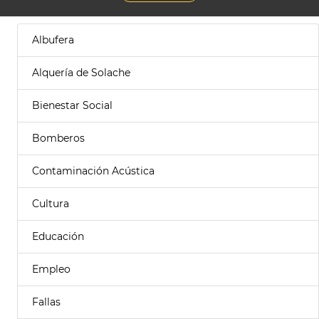
Albufera
Alquería de Solache
Bienestar Social
Bomberos
Contaminación Acústica
Cultura
Educación
Empleo
Fallas