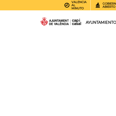
VALENCIA
GOBIER
AL
ABIERTO
MINUTO
AYUNTAMIENT