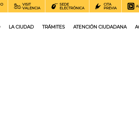
NO
VISIT
SEDE
CITA
A
VALENCIA
ELECTRÓNICA
PREVIA
O
LA CIUDAD
TRÁMITES
ATENCIÓN CIUDADANA
A