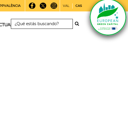
PPVALÈNCIA
VAL
CAS
CTUALIDAD