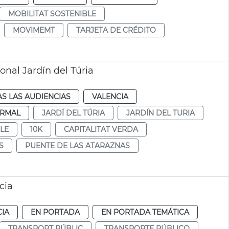
MOBILITAT SOSTENIBLE
MOVIMEMT
TARJETA DE CRÉDITO
nal Jardín del Túria
S LAS AUDIENCIAS
VALENCIA
RMAL
JARDÍ DEL TÚRIA
JARDÍN DEL TURIA
LE
10K
CAPITALITAT VERDA
S
PUENTE DE LAS ATARAZNAS
cia
CIA
EN PORTADA
EN PORTADA TEMÁTICA
TRANSPORT PÚBLIC
TRANSPORTE PÚBLICO