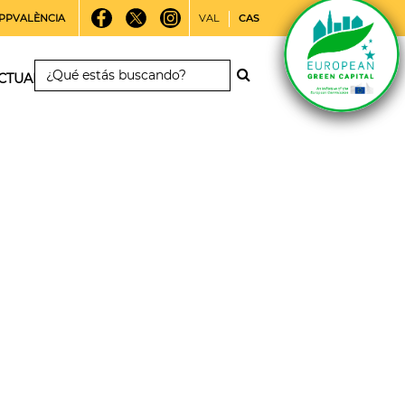
PPVALÈNCIA
VAL
CAS
CTUALIDAD