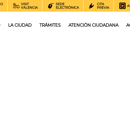
NO
VISIT
SEDE
CITA
A
VALENCIA
ELECTRÓNICA
PREVIA
O
LA CIUDAD
TRÁMITES
ATENCIÓN CIUDADANA
A