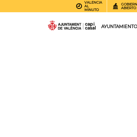
VALENCIA
GOBIER
AL
ABIERTO
MINUTO
AYUNTAMIENT