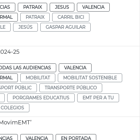
CIAS
PATRAIX
JESUS
VALENCIA
RMAL
PATRAIX
CARRIL BICI
LE
JESÚS
GASPAR AGUILAR
2024-25
ODAS LAS AUDIENCIAS
VALENCIA
RMAL
MOBILITAT
MOBILITAT SOSTENIBLE
SPORT PÚBLIC
TRANSPORTE PÚBLICO
PORGRAMES EDUCATIUS
EMT PER A TU
 COLEGIOS
o ‘MovimEMT’
NCIAS
VALENCIA
EN PORTADA