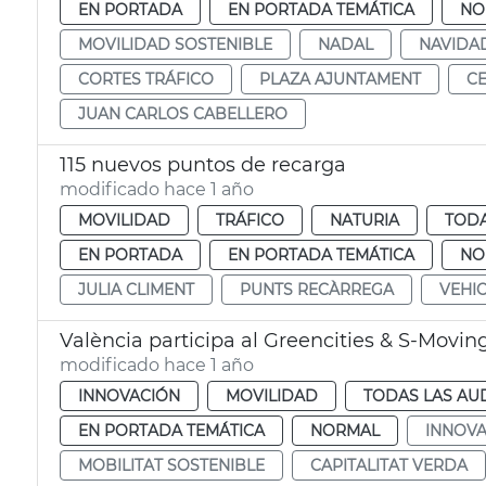
EN PORTADA
EN PORTADA TEMÁTICA
NO
MOVILIDAD SOSTENIBLE
NADAL
NAVIDA
CORTES TRÁFICO
PLAZA AJUNTAMENT
CE
JUAN CARLOS CABELLERO
115 nuevos puntos de recarga
modificado hace 1 año
MOVILIDAD
TRÁFICO
NATURIA
TODA
EN PORTADA
EN PORTADA TEMÁTICA
NO
JULIA CLIMENT
PUNTS RECÀRREGA
VEHIC
València participa al Greencities & S-Movin
modificado hace 1 año
INNOVACIÓN
MOVILIDAD
TODAS LAS AU
EN PORTADA TEMÁTICA
NORMAL
INNOVA
MOBILITAT SOSTENIBLE
CAPITALITAT VERDA