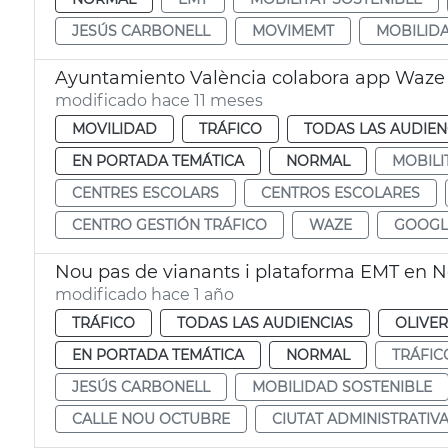
JESÚS CARBONELL
MOVIMEMT
MOBILIDA
Ayuntamiento València colabora app Waze s
modificado hace 11 meses
MOVILIDAD
TRÁFICO
TODAS LAS AUDIEN
EN PORTADA TEMÁTICA
NORMAL
MOBILI
CENTRES ESCOLARS
CENTROS ESCOLARES
CENTRO GESTIÓN TRÁFICO
WAZE
GOOGL
Nou pas de vianants i plataforma EMT en 
modificado hace 1 año
TRÁFICO
TODAS LAS AUDIENCIAS
OLIVE
EN PORTADA TEMÁTICA
NORMAL
TRÁFIC
JESÚS CARBONELL
MOBILIDAD SOSTENIBLE
CALLE NOU OCTUBRE
CIUTAT ADMINISTRATIV