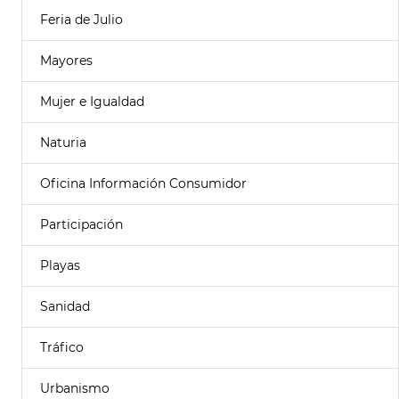
Feria de Julio
Mayores
Mujer e Igualdad
Naturia
Oficina Información Consumidor
Participación
Playas
Sanidad
Tráfico
Urbanismo