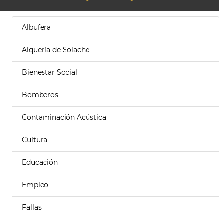
Albufera
Alquería de Solache
Bienestar Social
Bomberos
Contaminación Acústica
Cultura
Educación
Empleo
Fallas