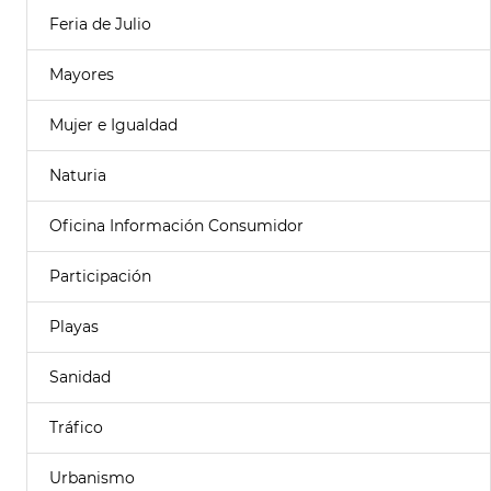
Feria de Julio
Mayores
Mujer e Igualdad
Naturia
Oficina Información Consumidor
Participación
Playas
Sanidad
Tráfico
Urbanismo