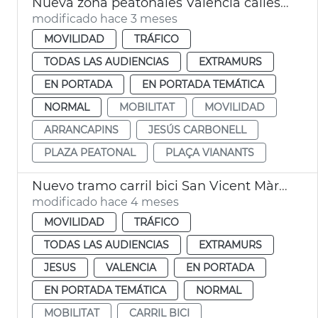
Nueva zona peatonales València calles Sant Francesc de Borja y Alzira
modificado hace 3 meses
MOVILIDAD
TRÁFICO
TODAS LAS AUDIENCIAS
EXTRAMURS
EN PORTADA
EN PORTADA TEMÁTICA
NORMAL
MOBILITAT
MOVILIDAD
ARRANCAPINS
JESÚS CARBONELL
PLAZA PEATONAL
PLAÇA VIANANTS
Nuevo tramo carril bici San Vicent Màrtir València
modificado hace 4 meses
MOVILIDAD
TRÁFICO
TODAS LAS AUDIENCIAS
EXTRAMURS
JESUS
VALENCIA
EN PORTADA
EN PORTADA TEMÁTICA
NORMAL
MOBILITAT
CARRIL BICI