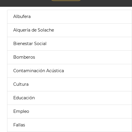
Albufera
Alquería de Solache
Bienestar Social
Bomberos
Contaminación Acústica
Cultura
Educación
Empleo
Fallas