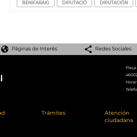
BENIFARAIG
DIPUTACIÓ
DIPUTACIÓN
Páginas de Interés
Redes Sociales
Plaça
46002
Horari
Teléf
ad
Trámites
Atención
ciudadana
.