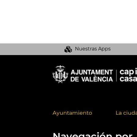
Nuestras Apps
Ayuntamiento
La ciud
Navegación por..