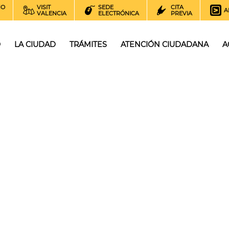
NO
VISIT
SEDE
CITA
A
VALENCIA
ELECTRÓNICA
PREVIA
O
LA CIUDAD
TRÁMITES
ATENCIÓN CIUDADANA
A