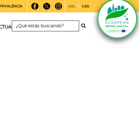
PPVALÈNCIA
VAL
CAS
CTUALIDAD