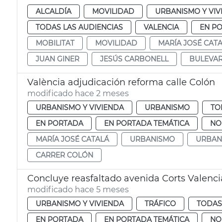
ALCALDÍA
MOVILIDAD
URBANISMO Y VIV
TODAS LAS AUDIENCIAS
VALENCIA
EN P
MOBILITAT
MOVILIDAD
MARÍA JOSÉ CAT
JUAN GINER
JESÚS CARBONELL
BULEVAR
València adjudicación reforma calle Colón
modificado hace 2 meses
URBANISMO Y VIVIENDA
URBANISMO
TO
EN PORTADA
EN PORTADA TEMÁTICA
NO
MARÍA JOSÉ CATALÁ
URBANISMO
URBAN
CARRER COLÓN
Concluye reasfaltado avenida Corts Valenc
modificado hace 5 meses
URBANISMO Y VIVIENDA
TRÁFICO
TODAS
EN PORTADA
EN PORTADA TEMÁTICA
NO