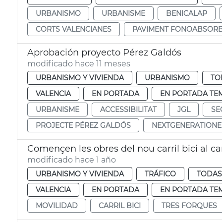
URBANISMO
URBANISME
BENICALAP
CORTS VALENCIANES
PAVIMENT FONOABSOR
Aprobación proyecto Pérez Galdós
modificado hace 11 meses
URBANISMO Y VIVIENDA
URBANISMO
TO
VALENCIA
EN PORTADA
EN PORTADA TE
URBANISME
ACCESSIBILITAT
JGL
SE
PROJECTE PÉREZ GALDÓS
NEXTGENERATION
Començen les obres del nou carril bici al c
modificado hace 1 año
URBANISMO Y VIVIENDA
TRÁFICO
TODAS
VALENCIA
EN PORTADA
EN PORTADA TE
MOVILIDAD
CARRIL BICI
TRES FORQUES