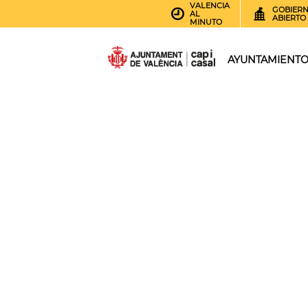
VALENCIA
GOBIER
AL
ABIERTO
MINUTO
AYUNTAMIENT