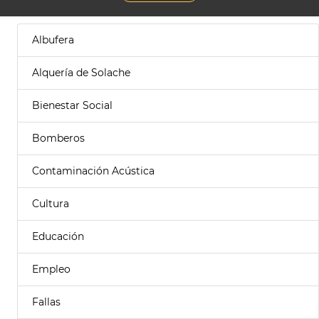
Albufera
Alquería de Solache
Bienestar Social
Bomberos
Contaminación Acústica
Cultura
Educación
Empleo
Fallas