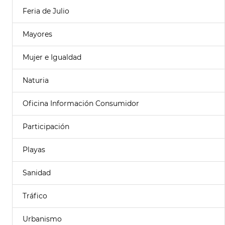
Feria de Julio
Mayores
Mujer e Igualdad
Naturia
Oficina Información Consumidor
Participación
Playas
Sanidad
Tráfico
Urbanismo