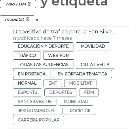
y etiqueta
Web FDM
.
mobilitat
Dispositivo de tráfico para la San Silvestre
modificado hace 7 meses
EDUCACIÓN Y DEPORTE
MOVILIDAD
TRÁFICO
WEB FDM
TODAS LAS AUDIENCIAS
CIUTAT VELLA
EN PORTADA
EN PORTADA TEMÁTICA
NORMAL
EMT
MOBILITAT
ESPORTS
DEPORTES
FDM
SANT SILVESTRE
MOBILIDAD
JESÚS CARBONELL
ROCÍO GIL
CARRERA POPULAR