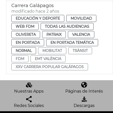
Carrera Galápagos
modificado hace 2 años
EDUCACIÓN Y DEPORTE
MOVILIDAD
WEB FDM
TODAS LAS AUDIENCIAS
OLIVERETA
PATRAIX
VALENCIA
EN PORTADA
EN PORTADA TEMÁTICA
NORMAL
MOBILITAT
TRÀNSIT
FDM
EMT VALÈNCIA
XXV CARRERA POPULAR GALÁPAGOS
Nuestras Apps
Páginas de Interés
Redes Sociales
Descargas