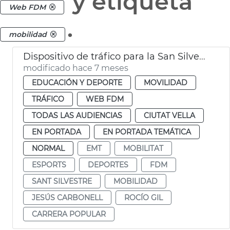
y etiqueta
Web FDM
.
mobilidad
Dispositivo de tráfico para la San Silvestre
modificado hace 7 meses
EDUCACIÓN Y DEPORTE
MOVILIDAD
TRÁFICO
WEB FDM
TODAS LAS AUDIENCIAS
CIUTAT VELLA
EN PORTADA
EN PORTADA TEMÁTICA
NORMAL
EMT
MOBILITAT
ESPORTS
DEPORTES
FDM
SANT SILVESTRE
MOBILIDAD
JESÚS CARBONELL
ROCÍO GIL
CARRERA POPULAR