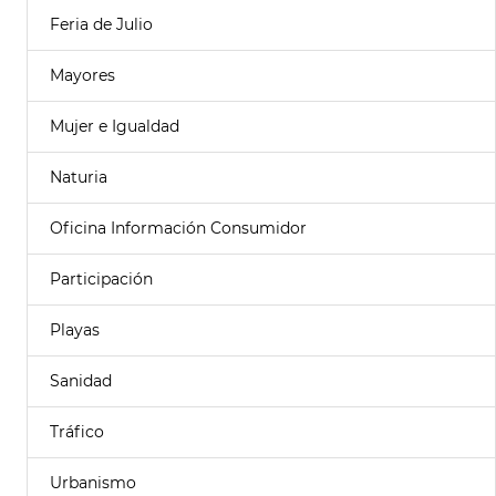
Feria de Julio
Mayores
Mujer e Igualdad
Naturia
Oficina Información Consumidor
Participación
Playas
Sanidad
Tráfico
Urbanismo