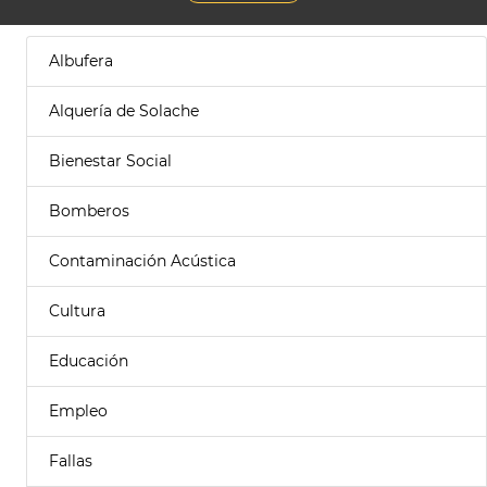
Albufera
Alquería de Solache
Bienestar Social
Bomberos
Contaminación Acústica
Cultura
Educación
Empleo
Fallas