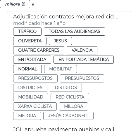
.
millora
Adjudicación contratos mejora red ciclista en 4 distritos
modificado hace 1 año
TRÁFICO
TODAS LAS AUDIENCIAS
OLIVERETA
JESUS
QUATRE CARRERES
VALENCIA
EN PORTADA
EN PORTADA TEMÁTICA
NORMAL
MOBILITAT
PRESSUPOSTOS
PRESUPUESTOS
DISTRICTES
DISTRITOS
MOBILIDAD
RED CICLISTA
XARXA CICLISTA
MILLORA
MEJORA
JESÚS CARBONELL
JGL aprueba pavimento pueblos y calles València