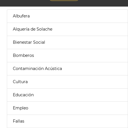
Albufera
Alquería de Solache
Bienestar Social
Bomberos
Contaminación Acústica
Cultura
Educación
Empleo
Fallas