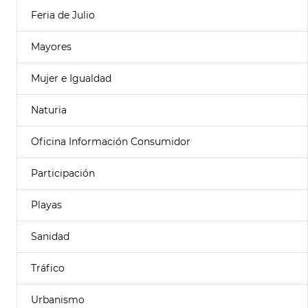
Feria de Julio
Mayores
Mujer e Igualdad
Naturia
Oficina Información Consumidor
Participación
Playas
Sanidad
Tráfico
Urbanismo