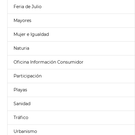
Feria de Julio
Mayores
Mujer e Igualdad
Naturia
Oficina Información Consumidor
Participación
Playas
Sanidad
Tráfico
Urbanismo