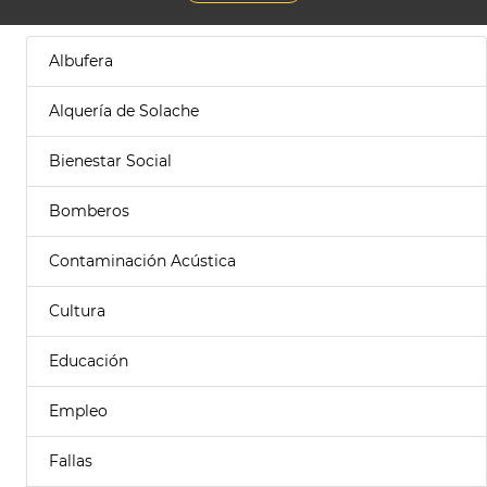
Albufera
Alquería de Solache
Bienestar Social
Bomberos
Contaminación Acústica
Cultura
Educación
Empleo
Fallas