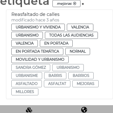
etiqueta
.
mejoras
Reasfaltado de calles
modificado hace 3 años
URBANISMO Y VIVIENDA
VALENCIA
URBANISMO
TODAS LAS AUDIENCIAS
VALENCIA
EN PORTADA
EN PORTADA TEMÁTICA
NORMAL
MOVILIDAD Y URBANISMO
SANDRA GÓMEZ
URBANISMO
URBANISME
BARRIS
BARRIOS
ASFALTADO
ASFALTAT
MEJORAS
MILLORES