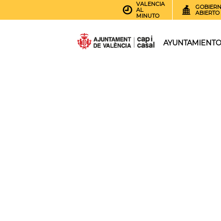
VALENCIA
GOBIER
AL
ABIERTO
MINUTO
AYUNTAMIENT