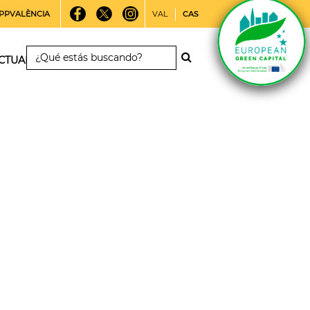
PPVALÈNCIA
VAL
CAS
CTUALIDAD