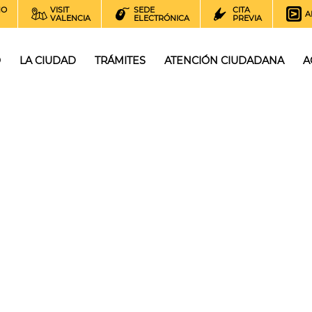
NO
VISIT
SEDE
CITA
A
VALENCIA
ELECTRÓNICA
PREVIA
O
LA CIUDAD
TRÁMITES
ATENCIÓN CIUDADANA
A