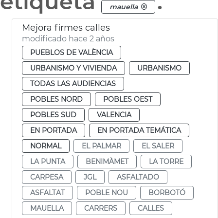
etiqueta
.
mauella
Mejora firmes calles
modificado hace 2 años
PUEBLOS DE VALÈNCIA
URBANISMO Y VIVIENDA
URBANISMO
TODAS LAS AUDIENCIAS
POBLES NORD
POBLES OEST
POBLES SUD
VALENCIA
EN PORTADA
EN PORTADA TEMÁTICA
NORMAL
EL PALMAR
EL SALER
LA PUNTA
BENIMÀMET
LA TORRE
CARPESA
JGL
ASFALTADO
ASFALTAT
POBLE NOU
BORBOTÓ
MAUELLA
CARRERS
CALLES