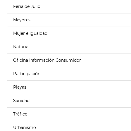
Feria de Julio
Mayores
Mujer e Igualdad
Naturia
Oficina Información Consumidor
Participación
Playas
Sanidad
Tráfico
Urbanismo