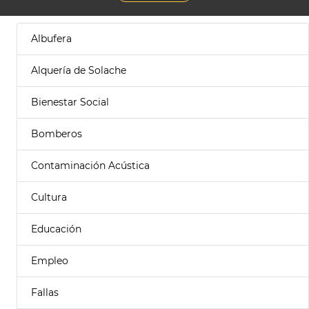
Albufera
Alquería de Solache
Bienestar Social
Bomberos
Contaminación Acústica
Cultura
Educación
Empleo
Fallas