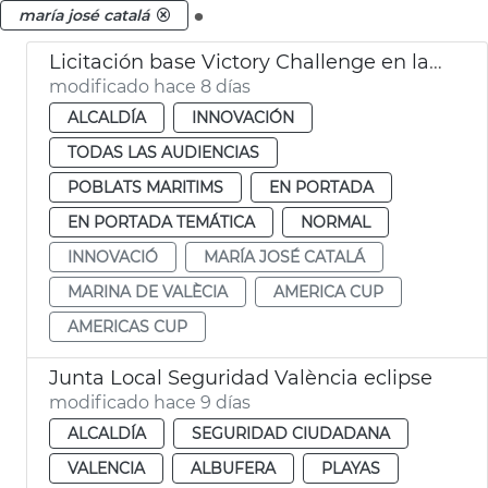
.
maría josé catalá
Licitación base Victory Challenge en la Marina de València
modificado hace 8 días
ALCALDÍA
INNOVACIÓN
TODAS LAS AUDIENCIAS
POBLATS MARITIMS
EN PORTADA
EN PORTADA TEMÁTICA
NORMAL
INNOVACIÓ
MARÍA JOSÉ CATALÁ
MARINA DE VALÈCIA
AMERICA CUP
AMERICAS CUP
Junta Local Seguridad València eclipse
modificado hace 9 días
ALCALDÍA
SEGURIDAD CIUDADANA
VALENCIA
ALBUFERA
PLAYAS