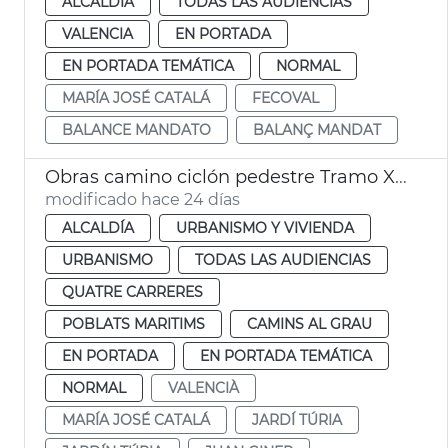
ALCALDÍA
TODAS LAS AUDIENCIAS
VALENCIA
EN PORTADA
EN PORTADA TEMÁTICA
NORMAL
MARÍA JOSÉ CATALÁ
FECOVAL
BALANCE MANDATO
BALANÇ MANDAT
Obras camino ciclón pedestre Tramo XVI Turia Pont Astilleros València
modificado hace 24 días
ALCALDÍA
URBANISMO Y VIVIENDA
URBANISMO
TODAS LAS AUDIENCIAS
QUATRE CARRERES
POBLATS MARITIMS
CAMINS AL GRAU
EN PORTADA
EN PORTADA TEMÁTICA
NORMAL
VALENCIÀ
MARÍA JOSÉ CATALÁ
JARDÍ TÚRIA