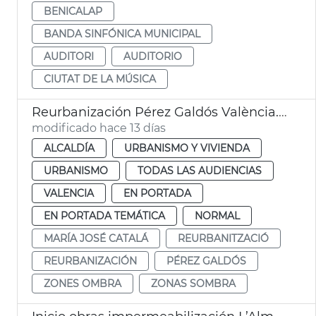
BENICALAP
BANDA SINFÓNICA MUNICIPAL
AUDITORI
AUDITORIO
CIUTAT DE LA MÚSICA
Reurbanización Pérez Galdós València. Zonas sombra
modificado hace 13 días
ALCALDÍA
URBANISMO Y VIVIENDA
URBANISMO
TODAS LAS AUDIENCIAS
VALENCIA
EN PORTADA
EN PORTADA TEMÁTICA
NORMAL
MARÍA JOSÉ CATALÁ
REURBANITZACIÓ
REURBANIZACIÓN
PÉREZ GALDÓS
ZONES OMBRA
ZONAS SOMBRA