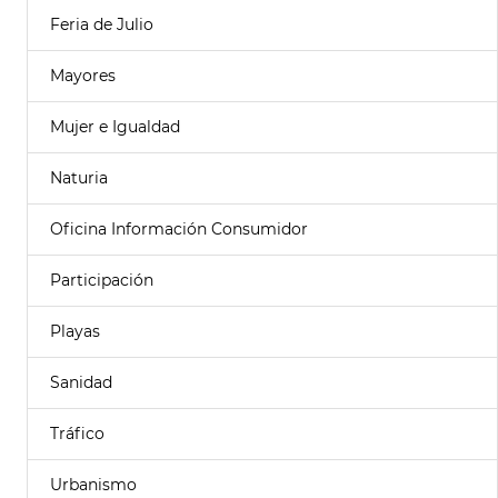
Feria de Julio
Mayores
Mujer e Igualdad
Naturia
Oficina Información Consumidor
Participación
Playas
Sanidad
Tráfico
Urbanismo