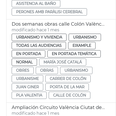
ASISTENCIA AL BAÑO
PERONES AMB PARÀLISI CEREBRAL
Dos semanas obras calle Colón València
modificado hace 1 mes
URBANISMO Y VIVIENDA
URBANISMO
TODAS LAS AUDIENCIAS
EIXAMPLE
EN PORTADA
EN PORTADA TEMÁTICA
NORMAL
MARÍA JOSÉ CATALÁ
OBRES
OBRAS
URBANISMO
URBANISME
CARRER DE COLÓN
JUAN GINER
PORTA DE LA MAR
PLA VALENTIA
CALLE DE COLÓN
Ampliación Circuito València Ciutat del Running
modificado hace 1 mes