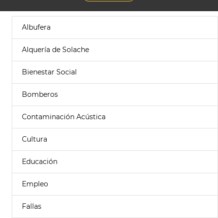
Albufera
Alquería de Solache
Bienestar Social
Bomberos
Contaminación Acústica
Cultura
Educación
Empleo
Fallas