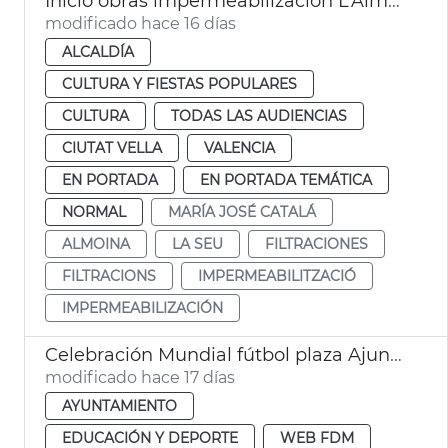
Inicio obras impermeabilización L’Almoina València
modificado hace 16 días
ALCALDÍA
CULTURA Y FIESTAS POPULARES
CULTURA
TODAS LAS AUDIENCIAS
CIUTAT VELLA
VALENCIA
EN PORTADA
EN PORTADA TEMÁTICA
NORMAL
MARÍA JOSÉ CATALÁ
ALMOINA
LA SEU
FILTRACIONES
FILTRACIONS
IMPERMEABILITZACIÓ
IMPERMEABILIZACIÓN
Celebración Mundial fútbol plaza Ajuntament València
modificado hace 17 días
AYUNTAMIENTO
EDUCACIÓN Y DEPORTE
WEB FDM