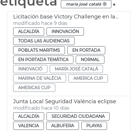
etiqueta
.
maría josé catalá
Licitación base Victory Challenge en la Marina de València
modificado hace 9 días
ALCALDÍA
INNOVACIÓN
TODAS LAS AUDIENCIAS
POBLATS MARITIMS
EN PORTADA
EN PORTADA TEMÁTICA
NORMAL
INNOVACIÓ
MARÍA JOSÉ CATALÁ
MARINA DE VALÈCIA
AMERICA CUP
AMERICAS CUP
Junta Local Seguridad València eclipse
modificado hace 10 días
ALCALDÍA
SEGURIDAD CIUDADANA
VALENCIA
ALBUFERA
PLAYAS