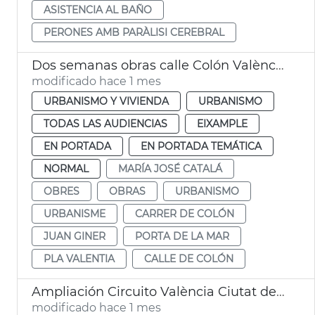
ASISTENCIA AL BAÑO
PERONES AMB PARÀLISI CEREBRAL
Dos semanas obras calle Colón València
modificado hace 1 mes
URBANISMO Y VIVIENDA
URBANISMO
TODAS LAS AUDIENCIAS
EIXAMPLE
EN PORTADA
EN PORTADA TEMÁTICA
NORMAL
MARÍA JOSÉ CATALÁ
OBRES
OBRAS
URBANISMO
URBANISME
CARRER DE COLÓN
JUAN GINER
PORTA DE LA MAR
PLA VALENTIA
CALLE DE COLÓN
Ampliación Circuito València Ciutat del Running
modificado hace 1 mes