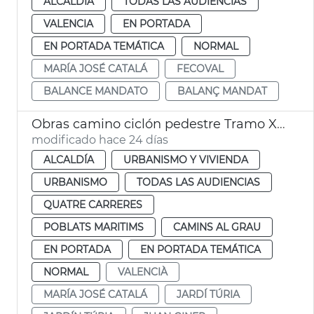
ALCALDÍA
TODAS LAS AUDIENCIAS
VALENCIA
EN PORTADA
EN PORTADA TEMÁTICA
NORMAL
MARÍA JOSÉ CATALÁ
FECOVAL
BALANCE MANDATO
BALANÇ MANDAT
Obras camino ciclón pedestre Tramo XVI Turia Pont Astilleros València
modificado hace 24 días
ALCALDÍA
URBANISMO Y VIVIENDA
URBANISMO
TODAS LAS AUDIENCIAS
QUATRE CARRERES
POBLATS MARITIMS
CAMINS AL GRAU
EN PORTADA
EN PORTADA TEMÁTICA
NORMAL
VALENCIÀ
MARÍA JOSÉ CATALÁ
JARDÍ TÚRIA