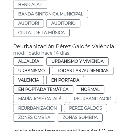
BENICALAP
BANDA SINFÓNICA MUNICIPAL
AUDITORI
AUDITORIO
CIUTAT DE LA MÚSICA
Reurbanización Pérez Galdós València. Zonas sombra
modificado hace 14 días
ALCALDÍA
URBANISMO Y VIVIENDA
URBANISMO
TODAS LAS AUDIENCIAS
VALENCIA
EN PORTADA
EN PORTADA TEMÁTICA
NORMAL
MARÍA JOSÉ CATALÁ
REURBANITZACIÓ
REURBANIZACIÓN
PÉREZ GALDÓS
ZONES OMBRA
ZONAS SOMBRA