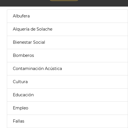
Albufera
Alquería de Solache
Bienestar Social
Bomberos
Contaminación Acústica
Cultura
Educación
Empleo
Fallas