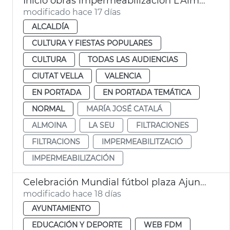
Inicio obras impermeabilización L’Almoina València
modificado hace 17 días
ALCALDÍA
CULTURA Y FIESTAS POPULARES
CULTURA
TODAS LAS AUDIENCIAS
CIUTAT VELLA
VALENCIA
EN PORTADA
EN PORTADA TEMÁTICA
NORMAL
MARÍA JOSÉ CATALÁ
ALMOINA
LA SEU
FILTRACIONES
FILTRACIONS
IMPERMEABILITZACIÓ
IMPERMEABILIZACIÓN
Celebración Mundial fútbol plaza Ajuntament València
modificado hace 18 días
AYUNTAMIENTO
EDUCACIÓN Y DEPORTE
WEB FDM