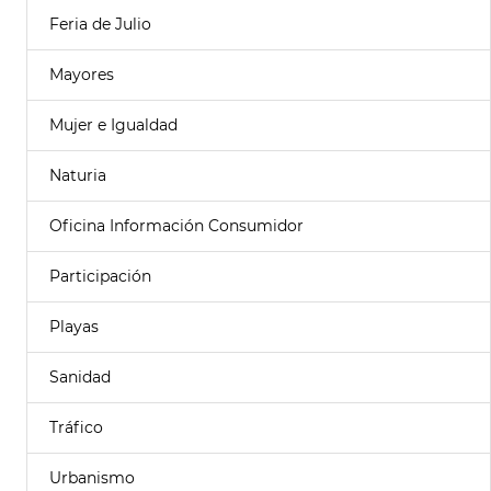
Feria de Julio
Mayores
Mujer e Igualdad
Naturia
Oficina Información Consumidor
Participación
Playas
Sanidad
Tráfico
Urbanismo