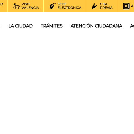
NO
VISIT
SEDE
CITA
A
VALENCIA
ELECTRÓNICA
PREVIA
O
LA CIUDAD
TRÁMITES
ATENCIÓN CIUDADANA
A