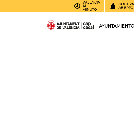
VALENCIA
GOBIER
AL
ABIERTO
MINUTO
AYUNTAMIENT