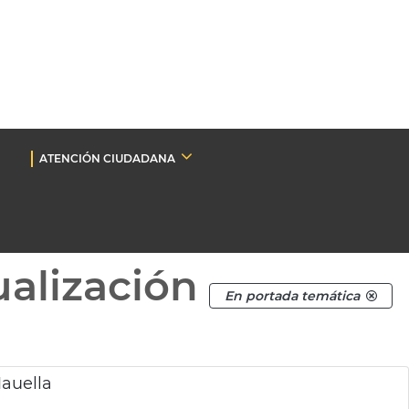
ATENCIÓN CIUDADANA
ualización
En portada temática
Mauella