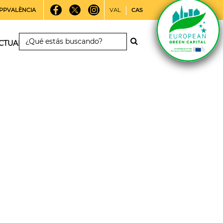
PPVALÈNCIA
VAL
CAS
CTUALIDAD