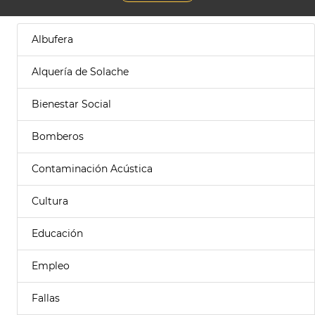
Albufera
Alquería de Solache
Bienestar Social
Bomberos
Contaminación Acústica
Cultura
Educación
Empleo
Fallas