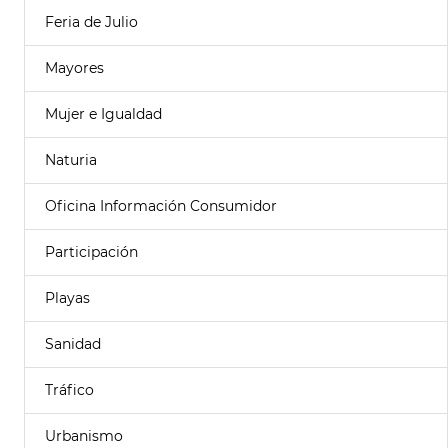
Feria de Julio
Mayores
Mujer e Igualdad
Naturia
Oficina Información Consumidor
Participación
Playas
Sanidad
Tráfico
Urbanismo