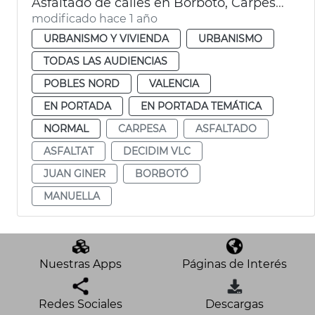
Asfaltado de calles en Borbotó, Carpesa y Mauella
modificado hace 1 año
URBANISMO Y VIVIENDA
URBANISMO
TODAS LAS AUDIENCIAS
POBLES NORD
VALENCIA
EN PORTADA
EN PORTADA TEMÁTICA
NORMAL
CARPESA
ASFALTADO
ASFALTAT
DECIDIM VLC
JUAN GINER
BORBOTÓ
MANUELLA
Nuestras Apps
Páginas de Interés
Redes Sociales
Descargas