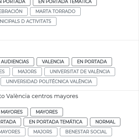
N PORTADA
EN PORTADA TEMÁTICA
EBRACIÓN
MARTA TORRADO
ICIPALS D ACTIVITATS
 AUDIENCIAS
VALENCIA
EN PORTADA
ES
MAJORS
UNIVERSITAT DE VALÈNCIA
UNIVERSIDAD POLITÉCNICA VALÈNCIA
o València centros mayores
 MAYORES
MAYORES
ORTADA
EN PORTADA TEMÁTICA
NORMAL
MAYORES
MAJORS
BENESTAR SOCIAL