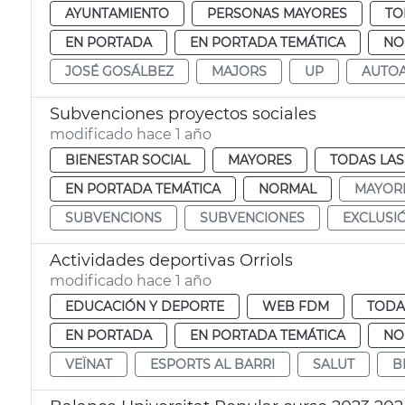
AYUNTAMIENTO
PERSONAS MAYORES
TO
EN PORTADA
EN PORTADA TEMÁTICA
NO
JOSÉ GOSÁLBEZ
MAJORS
UP
AUTO
Subvenciones proyectos sociales
modificado hace 1 año
BIENESTAR SOCIAL
MAYORES
TODAS LAS
EN PORTADA TEMÁTICA
NORMAL
MAYOR
SUBVENCIONS
SUBVENCIONES
EXCLUSIÓ
Actividades deportivas Orriols
modificado hace 1 año
EDUCACIÓN Y DEPORTE
WEB FDM
TODA
EN PORTADA
EN PORTADA TEMÁTICA
NO
VEÏNAT
ESPORTS AL BARRI
SALUT
B