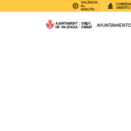
VALENCIA
GOBIER
AL
ABIERTO
MINUTO
AYUNTAMIENT