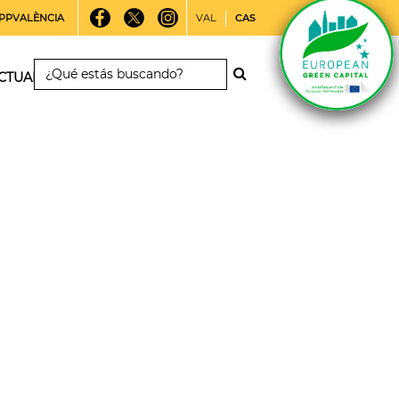
PPVALÈNCIA
VAL
CAS
CTUALIDAD