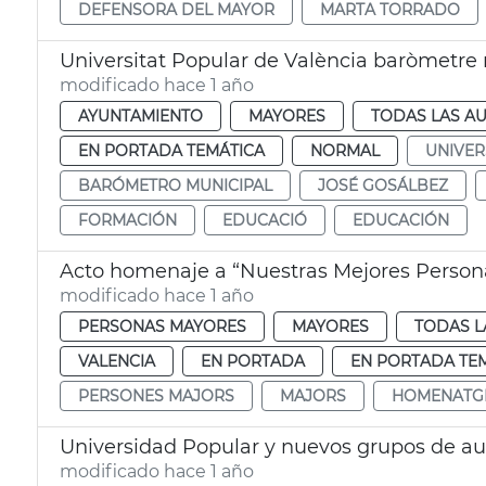
DEFENSORA DEL MAYOR
MARTA TORRADO
Universitat Popular de València baròmetre
modificado hace 1 año
AYUNTAMIENTO
MAYORES
TODAS LAS AU
EN PORTADA TEMÁTICA
NORMAL
UNIVER
BARÓMETRO MUNICIPAL
JOSÉ GOSÁLBEZ
FORMACIÓN
EDUCACIÓ
EDUCACIÓN
Acto homenaje a “Nuestras Mejores Person
modificado hace 1 año
PERSONAS MAYORES
MAYORES
TODAS L
VALENCIA
EN PORTADA
EN PORTADA TE
PERSONES MAJORS
MAJORS
HOMENATG
Universidad Popular y nuevos grupos de au
modificado hace 1 año