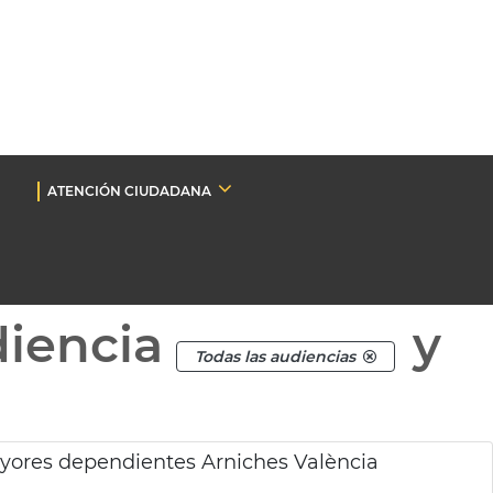
ATENCIÓN CIUDADANA
diencia
y
Todas las audiencias
yores dependientes Arniches València