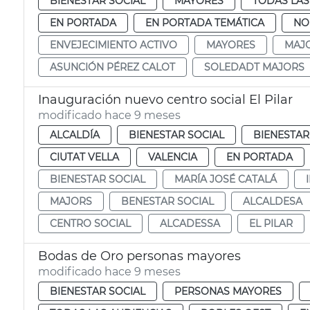
BIENESTAR SOCIAL
MAYORES
TODAS LAS
EN PORTADA
EN PORTADA TEMÁTICA
NO
ENVEJECIMIENTO ACTIVO
MAYORES
MAJ
ASUNCIÓN PÉREZ CALOT
SOLEDADT MAJORS
Inauguración nuevo centro social El Pilar
modificado hace 9 meses
ALCALDÍA
BIENESTAR SOCIAL
BIENESTAR
CIUTAT VELLA
VALENCIA
EN PORTADA
BIENESTAR SOCIAL
MARÍA JOSÉ CATALÁ
MAJORS
BENESTAR SOCIAL
ALCALDESA
CENTRO SOCIAL
ALCADESSA
EL PILAR
Bodas de Oro personas mayores
modificado hace 9 meses
BIENESTAR SOCIAL
PERSONAS MAYORES