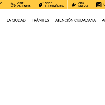
NO
VISIT
SEDE
CITA
A
VALENCIA
ELECTRÓNICA
PREVIA
O
LA CIUDAD
TRÁMITES
ATENCIÓN CIUDADANA
A