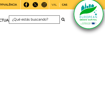
PPVALÈNCIA
VAL
CAS
CTUALIDAD