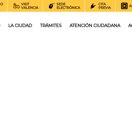
NO
VISIT
SEDE
CITA
A
VALENCIA
ELECTRÓNICA
PREVIA
O
LA CIUDAD
TRÁMITES
ATENCIÓN CIUDADANA
A