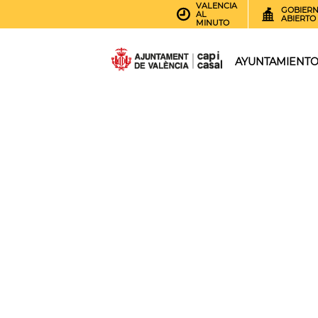
VALENCIA
GOBIER
AL
ABIERTO
MINUTO
AYUNTAMIENT