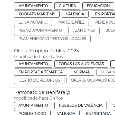
AYUNTAMIENTO
CULTURA
EDUCACIÓN
POBLATS MARITIMS
VALENCIA
EN PORTA
LUISA NOTARIO
MAITE IBÁÑEZ
PERE FUS
PLENO AYUNTAMIENTO
JUAN GINER
JULI
PLAN EDIFICANT FESTIVOS LOCALES
Oferta Empleo Pública 2023
modificado hace 3 años
AYUNTAMIENTO
TODAS LAS AUDIENCIAS
EN PORTADA TEMÁTICA
NORMAL
LUISA 
GESTIÓ DE RECURSOS
OFERTA OCUPACIÓ PÚB
Patronato de Benifaraig
modificado hace 3 años
AYUNTAMIENTO
PUEBLOS DE VALÈNCIA
POBLES NORD
VALENCIA
EN PORTADA