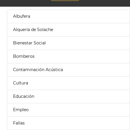
Albufera
Alquería de Solache
Bienestar Social
Bomberos
Contaminación Acústica
Cultura
Educación
Empleo
Fallas