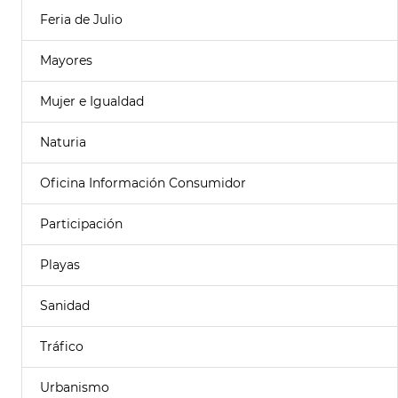
Feria de Julio
Mayores
Mujer e Igualdad
Naturia
Oficina Información Consumidor
Participación
Playas
Sanidad
Tráfico
Urbanismo