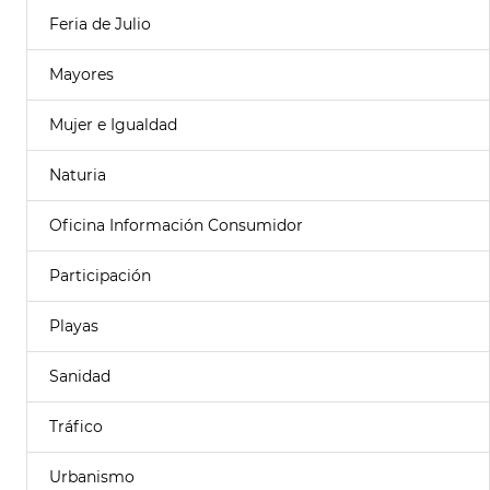
Feria de Julio
Mayores
Mujer e Igualdad
Naturia
Oficina Información Consumidor
Participación
Playas
Sanidad
Tráfico
Urbanismo