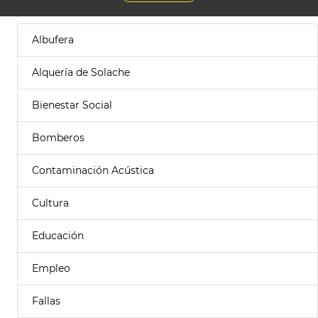
Albufera
Alquería de Solache
Bienestar Social
Bomberos
Contaminación Acústica
Cultura
Educación
Empleo
Fallas