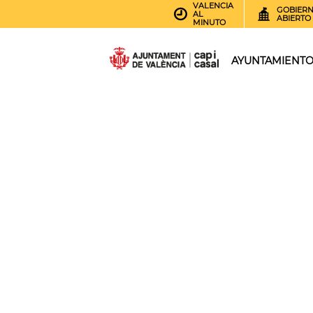
VALENCIA
GOBIER
AL
ABIERTO
MINUTO
AYUNTAMIENT