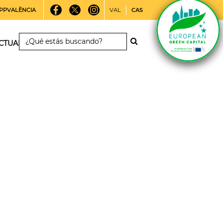
PPVALÈNCIA
VAL
CAS
CTUALIDAD