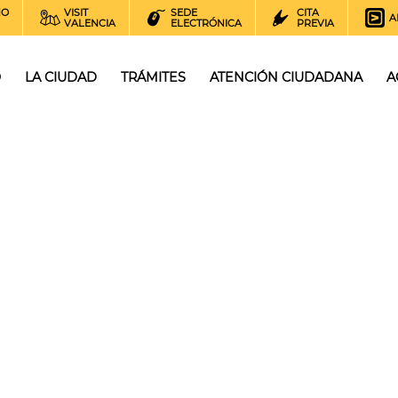
NO
VISIT
SEDE
CITA
A
VALENCIA
ELECTRÓNICA
PREVIA
O
LA CIUDAD
TRÁMITES
ATENCIÓN CIUDADANA
A