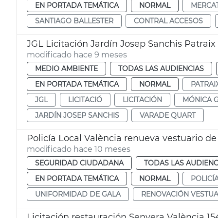
EN PORTADA TEMÁTICA
NORMAL
MERCAT
SANTIAGO BALLESTER
CONTRAL ACCESOS
JGL Licitación Jardín Josep Sanchis Patraix
modificado hace 9 meses
MEDIO AMBIENTE
TODAS LAS AUDIENCIAS
EN PORTADA TEMÁTICA
NORMAL
PATRAI
JGL
LICITACIÓ
LICITACIÓN
MÓNICA G
JARDÍN JOSEP SANCHIS
VARADE QUART
Policía Local València renueva vestuario de
modificado hace 10 meses
SEGURIDAD CIUDADANA
TODAS LAS AUDIENC
EN PORTADA TEMÁTICA
NORMAL
POLICÍ
UNIFORMIDAD DE GALA
RENOVACIÓN VESTUA
Licitación restauración Senyera València 15