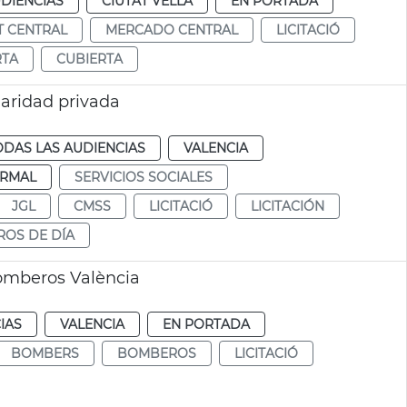
DIENCIAS
CIUTAT VELLA
EN PORTADA
 CENTRAL
MERCADO CENTRAL
LICITACIÓ
TA
CUBIERTA
ularidad privada
ODAS LAS AUDIENCIAS
VALENCIA
RMAL
SERVICIOS SOCIALES
JGL
CMSS
LICITACIÓ
LICITACIÓN
ROS DE DÍA
omberos València
IAS
VALENCIA
EN PORTADA
BOMBERS
BOMBEROS
LICITACIÓ