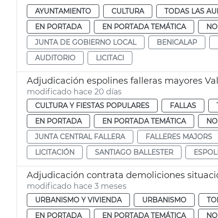
AYUNTAMIENTO
CULTURA
TODAS LAS AU
EN PORTADA
EN PORTADA TEMÁTICA
NO
JUNTA DE GOBIERNO LOCAL
BENICALAP
AUDITORIO
LICITACI
Adjudicación espolines falleras mayores Va
modificado hace 20 días
CULTURA Y FIESTAS POPULARES
FALLAS
EN PORTADA
EN PORTADA TEMÁTICA
NO
JUNTA CENTRAL FALLERA
FALLERES MAJORS
LICITACIÓN
SANTIAGO BALLESTER
ESPOL
Adjudicación contrata demoliciones situac
modificado hace 3 meses
URBANISMO Y VIVIENDA
URBANISMO
TO
EN PORTADA
EN PORTADA TEMÁTICA
NO