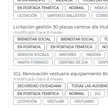
AYUNTAMIENTO
VALENCIA
TODAS LAS AU
EN PORTADA TEMÁTICA
NORMAL
MERCAT
LICITACIÓN
SANTIAGO BALLESTER
COBER
Licitación gestión 30 plazas centros día tit
modificado hace 8 meses
BIENESTAR SOCIAL
BIENESTAR SOCIAL
T
EN PORTADA
EN PORTADA TEMÁTICA
NO
SERVICIS SOCIALS
MAYORES
MAJORS
MARTA TORRADO
CENTRES DE DIA
CENT
JGL Renovación vestuario equipamiento B
modificado hace 8 meses
SEGURIDAD CIUDADANA
TODAS LAS AUDIENC
EN PORTADA TEMÁTICA
NORMAL
JGL
LICITACIÓN
VESTUARI
VESTUARIO