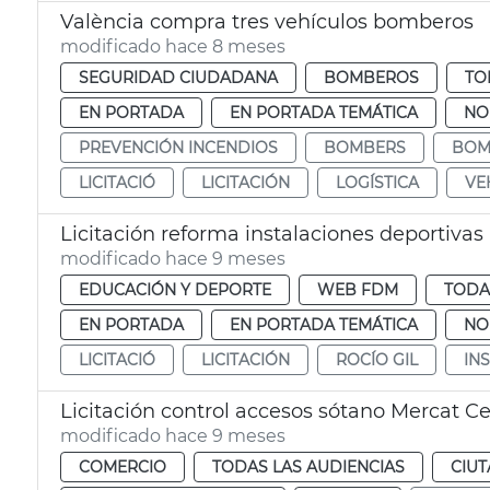
València compra tres vehículos bomberos
modificado hace 8 meses
SEGURIDAD CIUDADANA
BOMBEROS
TO
EN PORTADA
EN PORTADA TEMÁTICA
NO
PREVENCIÓN INCENDIOS
BOMBERS
BOM
LICITACIÓ
LICITACIÓN
LOGÍSTICA
VE
Licitación reforma instalaciones deportivas
modificado hace 9 meses
EDUCACIÓN Y DEPORTE
WEB FDM
TODA
EN PORTADA
EN PORTADA TEMÁTICA
NO
LICITACIÓ
LICITACIÓN
ROCÍO GIL
IN
Licitación control accesos sótano Mercat Ce
modificado hace 9 meses
COMERCIO
TODAS LAS AUDIENCIAS
CIUT