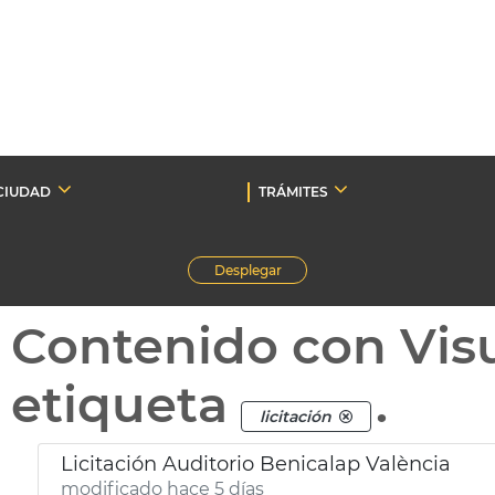
CIUDAD
TRÁMITES
Desplegar
Contenido con Vis
etiqueta
.
licitación
Licitación Auditorio Benicalap València
modificado hace 5 días