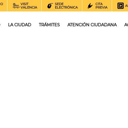
NO
VISIT
SEDE
CITA
A
VALENCIA
ELECTRÓNICA
PREVIA
O
LA CIUDAD
TRÁMITES
ATENCIÓN CIUDADANA
A