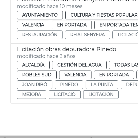
modificado hace 10 meses
AYUNTAMIENTO
CULTURA Y FIESTAS POPULAR
VALENCIA
EN PORTADA
EN PORTADA TE
RESTAURACIÓN
REIAL SENYERA
LICITACI
Licitación obras depuradora Pinedo
modificado hace 3 años
ALCALDÍA
GESTIÓN DEL AGUA
TODAS LA
POBLES SUD
VALENCIA
EN PORTADA
JOAN RIBÓ
PINEDO
LA PUNTA
DEPU
MEJORA
LICITACIÓ
LICITACIÓN