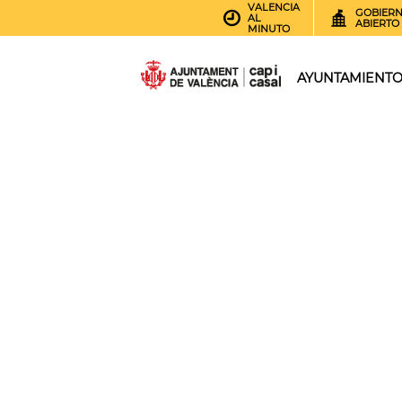
VALENCIA
GOBIER
AL
ABIERTO
MINUTO
AYUNTAMIENT