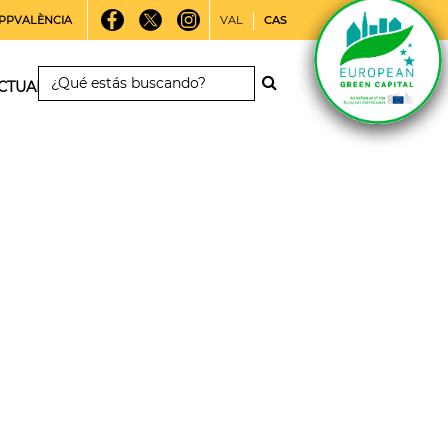
PPVALÈNCIA
VAL
CAS
CTUALIDAD