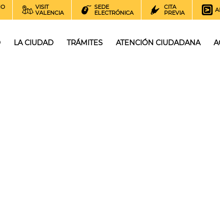
NO
VISIT
SEDE
CITA
A
VALENCIA
ELECTRÓNICA
PREVIA
O
LA CIUDAD
TRÁMITES
ATENCIÓN CIUDADANA
A