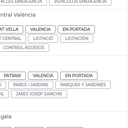
HICLES EMERGÈNCIA
VEHÍCULOS EMERGENCIA
ntral València
AT VELLA
VALENCIA
EN PORTADA
 CENTRAL
LICITACIÓ
LICITACIÓN
CONTROL ACCESOS
PATRAIX
VALENCIA
EN PORTADA
X
PARCS I JARDINS
PARQUES Y JARDINES
IL
JARDÍ JOSEP SANCHIS
 gala