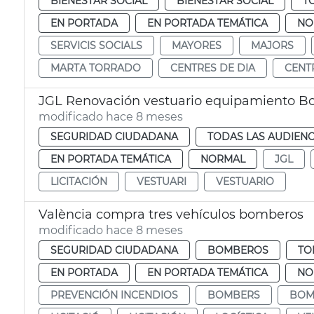
BIENESTAR SOCIAL
BIENESTAR SOCIAL
T
EN PORTADA
EN PORTADA TEMÁTICA
NO
SERVICIS SOCIALS
MAYORES
MAJORS
MARTA TORRADO
CENTRES DE DIA
CENT
JGL Renovación vestuario equipamiento B
modificado hace 8 meses
SEGURIDAD CIUDADANA
TODAS LAS AUDIENC
EN PORTADA TEMÁTICA
NORMAL
JGL
LICITACIÓN
VESTUARI
VESTUARIO
València compra tres vehículos bomberos
modificado hace 8 meses
SEGURIDAD CIUDADANA
BOMBEROS
TO
EN PORTADA
EN PORTADA TEMÁTICA
NO
PREVENCIÓN INCENDIOS
BOMBERS
BOM