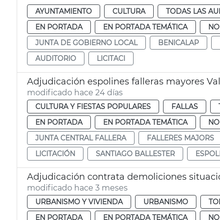
AYUNTAMIENTO
CULTURA
TODAS LAS AU
EN PORTADA
EN PORTADA TEMÁTICA
NO
JUNTA DE GOBIERNO LOCAL
BENICALAP
AUDITORIO
LICITACI
Adjudicación espolines falleras mayores Va
modificado hace 24 días
CULTURA Y FIESTAS POPULARES
FALLAS
EN PORTADA
EN PORTADA TEMÁTICA
NO
JUNTA CENTRAL FALLERA
FALLERES MAJORS
LICITACIÓN
SANTIAGO BALLESTER
ESPOL
Adjudicación contrata demoliciones situac
modificado hace 3 meses
URBANISMO Y VIVIENDA
URBANISMO
TO
EN PORTADA
EN PORTADA TEMÁTICA
NO