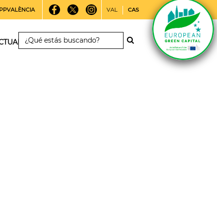
PPVALÈNCIA
VAL
CAS
CTUALIDAD