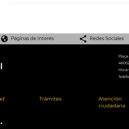
Páginas de Interés
Redes Sociales
Plaça
46002
Horari
Teléf
ad
Trámites
Atención
ciudadana
.