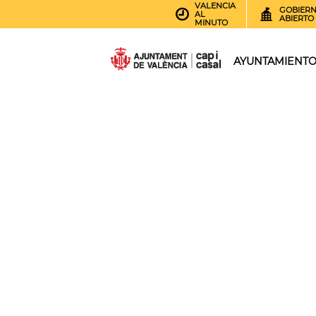
VALENCIA
GOBIER
AL
ABIERTO
MINUTO
AYUNTAMIENT