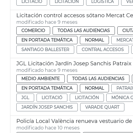
LICITACIÓ
LICITACIÓN
LOGÍSTICA
VE
Licitación control accesos sótano Mercat Ce
modificado hace 9 meses
COMERCIO
TODAS LAS AUDIENCIAS
CIUT
EN PORTADA TEMÁTICA
NORMAL
MERCAT
SANTIAGO BALLESTER
CONTRAL ACCESOS
JGL Licitación Jardín Josep Sanchis Patraix
modificado hace 9 meses
MEDIO AMBIENTE
TODAS LAS AUDIENCIAS
EN PORTADA TEMÁTICA
NORMAL
PATRAI
JGL
LICITACIÓ
LICITACIÓN
MÓNICA G
JARDÍN JOSEP SANCHIS
VARADE QUART
Policía Local València renueva vestuario de
modificado hace 10 meses