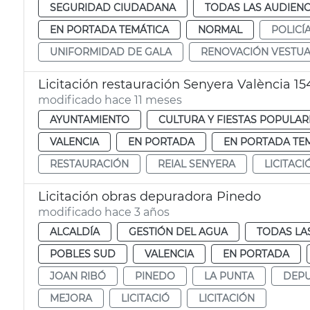
SEGURIDAD CIUDADANA
TODAS LAS AUDIENC
EN PORTADA TEMÁTICA
NORMAL
POLICÍ
UNIFORMIDAD DE GALA
RENOVACIÓN VESTUA
Licitación restauración Senyera València 15
modificado hace 11 meses
AYUNTAMIENTO
CULTURA Y FIESTAS POPULAR
VALENCIA
EN PORTADA
EN PORTADA TE
RESTAURACIÓN
REIAL SENYERA
LICITACI
Licitación obras depuradora Pinedo
modificado hace 3 años
ALCALDÍA
GESTIÓN DEL AGUA
TODAS LA
POBLES SUD
VALENCIA
EN PORTADA
JOAN RIBÓ
PINEDO
LA PUNTA
DEPU
MEJORA
LICITACIÓ
LICITACIÓN