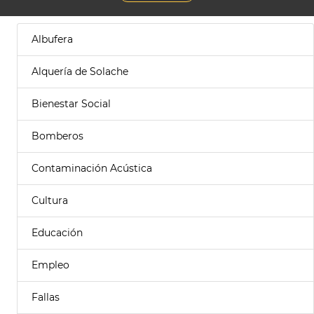
Albufera
Alquería de Solache
Bienestar Social
Bomberos
Contaminación Acústica
Cultura
Educación
Empleo
Fallas