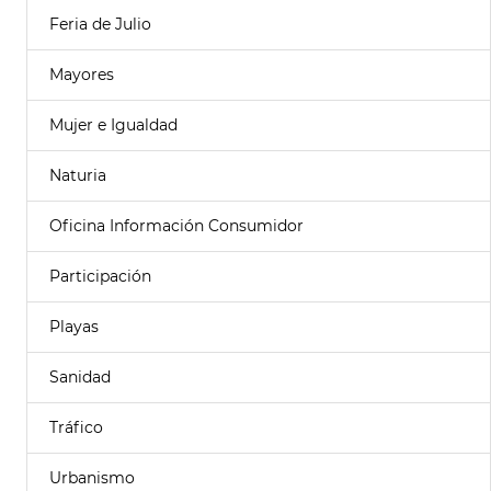
Feria de Julio
Mayores
Mujer e Igualdad
Naturia
Oficina Información Consumidor
Participación
Playas
Sanidad
Tráfico
Urbanismo