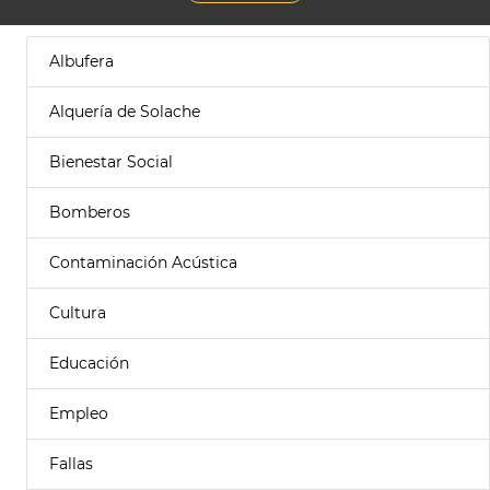
Albufera
Alquería de Solache
Bienestar Social
Bomberos
Contaminación Acústica
Cultura
Educación
Empleo
Fallas