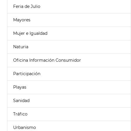
Feria de Julio
Mayores
Mujer e Igualdad
Naturia
Oficina Información Consumidor
Participación
Playas
Sanidad
Tráfico
Urbanismo