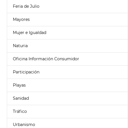
Feria de Julio
Mayores
Mujer e Igualdad
Naturia
Oficina Información Consumidor
Participación
Playas
Sanidad
Tráfico
Urbanismo