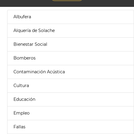
Albufera
Alquería de Solache
Bienestar Social
Bomberos
Contaminación Acústica
Cultura
Educación
Empleo
Fallas