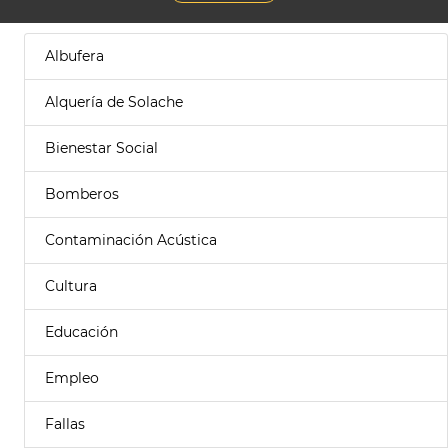
Albufera
Alquería de Solache
Bienestar Social
Bomberos
Contaminación Acústica
Cultura
Educación
Empleo
Fallas