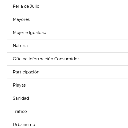
Feria de Julio
Mayores
Mujer e Igualdad
Naturia
Oficina Información Consumidor
Participación
Playas
Sanidad
Tráfico
Urbanismo