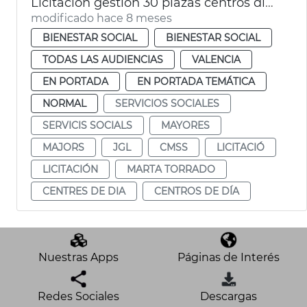
Licitación gestión 30 plazas centros día titularidad privada
modificado hace 8 meses
BIENESTAR SOCIAL
BIENESTAR SOCIAL
TODAS LAS AUDIENCIAS
VALENCIA
EN PORTADA
EN PORTADA TEMÁTICA
NORMAL
SERVICIOS SOCIALES
SERVICIS SOCIALS
MAYORES
MAJORS
JGL
CMSS
LICITACIÓ
LICITACIÓN
MARTA TORRADO
CENTRES DE DIA
CENTROS DE DÍA
Nuestras Apps
Páginas de Interés
Redes Sociales
Descargas