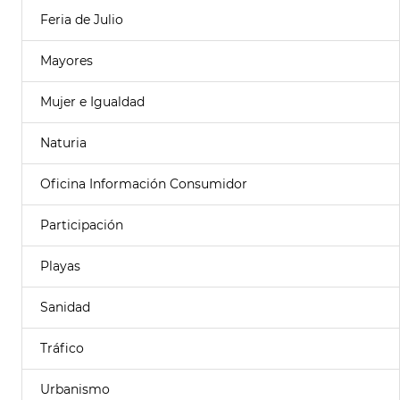
Feria de Julio
Mayores
Mujer e Igualdad
Naturia
Oficina Información Consumidor
Participación
Playas
Sanidad
Tráfico
Urbanismo