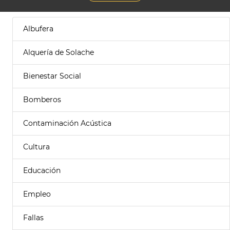
Albufera
Alquería de Solache
Bienestar Social
Bomberos
Contaminación Acústica
Cultura
Educación
Empleo
Fallas