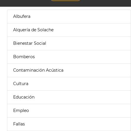
Albufera
Alquería de Solache
Bienestar Social
Bomberos
Contaminación Acústica
Cultura
Educación
Empleo
Fallas