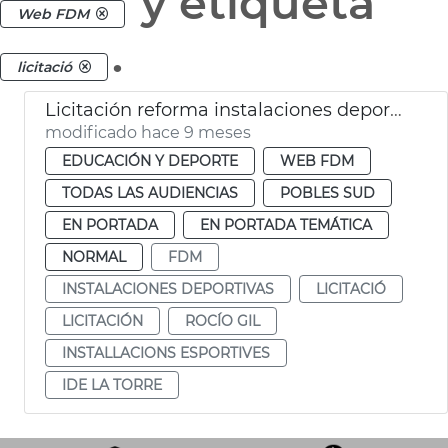
y etiqueta
Web FDM
.
licitació
Licitación reforma instalaciones deportivas municipales La Torre
modificado hace 9 meses
EDUCACIÓN Y DEPORTE
WEB FDM
TODAS LAS AUDIENCIAS
POBLES SUD
EN PORTADA
EN PORTADA TEMÁTICA
NORMAL
FDM
INSTALACIONES DEPORTIVAS
LICITACIÓ
LICITACIÓN
ROCÍO GIL
INSTALLACIONS ESPORTIVES
IDE LA TORRE