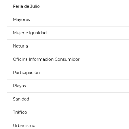
Feria de Julio
Mayores
Mujer e Igualdad
Naturia
Oficina Información Consumidor
Participación
Playas
Sanidad
Tráfico
Urbanismo