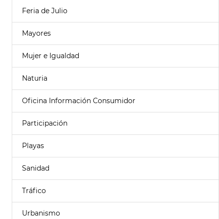
Feria de Julio
Mayores
Mujer e Igualdad
Naturia
Oficina Información Consumidor
Participación
Playas
Sanidad
Tráfico
Urbanismo