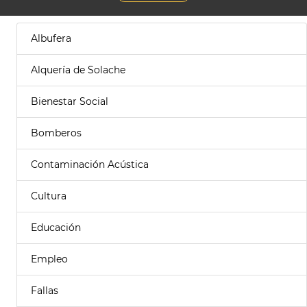
Albufera
Alquería de Solache
Bienestar Social
Bomberos
Contaminación Acústica
Cultura
Educación
Empleo
Fallas