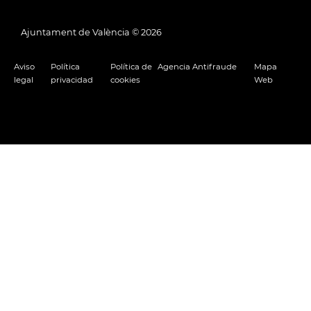
Ajuntament de València ©
2026
Aviso
Política
Política de
Agencia Antifraude
Mapa
legal
privacidad
cookies
Web