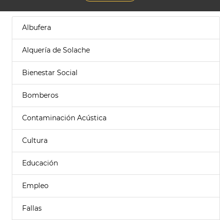
Albufera
Alquería de Solache
Bienestar Social
Bomberos
Contaminación Acústica
Cultura
Educación
Empleo
Fallas