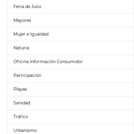
Feria de Julio
Mayores
Mujer e Igualdad
Naturia
Oficina Información Consumidor
Participación
Playas
Sanidad
Tráfico
Urbanismo