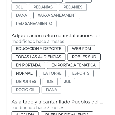
JGL
PEDANÍAS
PEDANIES
DANA
XARXA SANEJAMENT
RED SANEAMIENTO
Adjudicación reforma instalaciones deportivas la Torre València
modificado hace 3 meses
EDUCACIÓN Y DEPORTE
WEB FDM
TODAS LAS AUDIENCIAS
POBLES SUD
EN PORTADA
EN PORTADA TEMÁTICA
NORMAL
LA TORRE
ESPORTS
DEPORTES
IDE
JGL
ROCÍO GIL
DANA
Asfaltado y alcantarillado Pueblos del Sur València
modificado hace 3 meses
ALCALDÍA
PUEBLOS DE VALÈNCIA