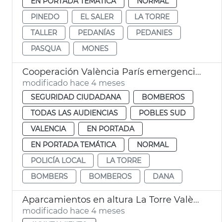
EN PORTADA TEMÁTICA
NORMAL
PINEDO
EL SALER
LA TORRE
TALLER
PEDANÍAS
PEDANIES
PASQUA
MONES
Cooperación València París emergencias dana
modificado hace 4 meses
SEGURIDAD CIUDADANA
BOMBEROS
TODAS LAS AUDIENCIAS
POBLES SUD
VALENCIA
EN PORTADA
EN PORTADA TEMÁTICA
NORMAL
POLICÍA LOCAL
LA TORRE
BOMBERS
BOMBEROS
DANA
Aparcamientos en altura La Torre València
modificado hace 4 meses