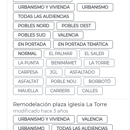
URBANISMO Y VIVIENDA
URBANISMO
TODAS LAS AUDIENCIAS
POBLES NORD
POBLES OEST
POBLES SUD
VALENCIA
EN PORTADA
EN PORTADA TEMÁTICA
NORMAL
EL PALMAR
EL SALER
LA PUNTA
BENIMÀMET
LA TORRE
CARPESA
JGL
ASFALTADO
ASFALTAT
POBLE NOU
BORBOTÓ
MAUELLA
CARRERS
CALLES
Remodelación plaza iglesia La Torre
modificado hace 3 años
URBANISMO Y VIVIENDA
VALENCIA
URBANISMO
TODAS LAS AUDIENCIAS