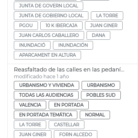
JUNTA DE GOVERN LOCAL
JUNTA DE GOBIERNO LOCAL
LA TORRE
PGOU
10 K IBERCAJA
JUAN GINER
JUAN CARLOS CABALLERO
DANA
INUNDACIÓ
INUNDACIÓN
APARCAMENT EN ALTURA
Reasfaltado de las calles en las pedanías afectadas por la dana València
modificado hace 1 año
URBANISMO Y VIVIENDA
URBANISMO
TODAS LAS AUDIENCIAS
POBLES SUD
VALENCIA
EN PORTADA
EN PORTADA TEMÁTICA
NORMAL
LA TORRE
CASTELLAR
JUAN GINER
FORN ALCEDO