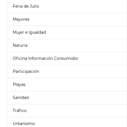
Feria de Julio
Mayores
Mujer e Igualdad
Naturia
Oficina Información Consumidor
Participación
Playas
Sanidad
Tráfico
Urbanismo