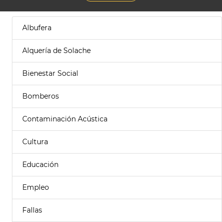
Albufera
Alquería de Solache
Bienestar Social
Bomberos
Contaminación Acústica
Cultura
Educación
Empleo
Fallas