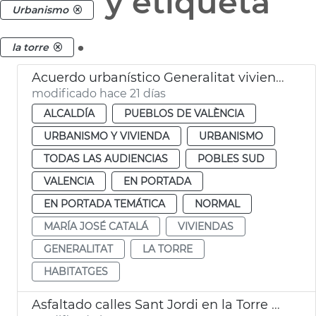
y etiqueta
Urbanismo
.
la torre
Acuerdo urbanístico Generalitat viviendas la Torre València
modificado hace 21 días
ALCALDÍA
PUEBLOS DE VALÈNCIA
URBANISMO Y VIVIENDA
URBANISMO
TODAS LAS AUDIENCIAS
POBLES SUD
VALENCIA
EN PORTADA
EN PORTADA TEMÁTICA
NORMAL
MARÍA JOSÉ CATALÁ
VIVIENDAS
GENERALITAT
LA TORRE
HABITATGES
Asfaltado calles Sant Jordi en la Torre València