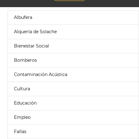
Albufera
Alquería de Solache
Bienestar Social
Bomberos
Contaminación Acústica
Cultura
Educación
Empleo
Fallas