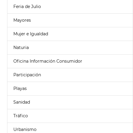
Feria de Julio
Mayores
Mujer e Igualdad
Naturia
Oficina Información Consumidor
Participación
Playas
Sanidad
Tráfico
Urbanismo