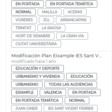
EN PORTADA
EN PORTADA TEMÁTICA
NORMAL
MALILLA
ACERAS
VORERES
JGL
ARRANCAPINS
TRINITAT
LA RAIOSA
HORT DE SENABRE
LA GRAN VIA
CIUTAT UNIVERSITÀRIA
Modificación Plan Eixample IES Sant Vicente Ferrer València
modificado hace 1 año
EDUCACIÓN Y DEPORTE
URBANISMO Y VIVIENDA
EDUCACIÓN
URBANISMO
TODAS LAS AUDIENCIAS
EIXAMPLE
VALENCIA
EN PORTADA
EN PORTADA TEMÁTICA
NORMAL
JUAN GINER
IES SANT VICENT FERRER