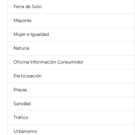
Feria de Julio
Mayores
Mujer e Igualdad
Naturia
Oficina Información Consumidor
Participación
Playas
Sanidad
Tráfico
Urbanismo