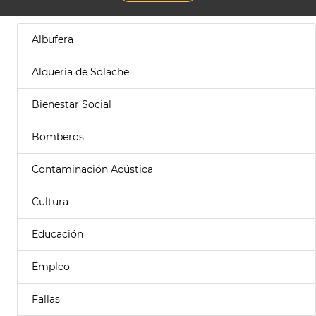
Albufera
Alquería de Solache
Bienestar Social
Bomberos
Contaminación Acústica
Cultura
Educación
Empleo
Fallas