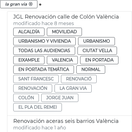
.
la gran via
JGL Renovación calle de Colón València
modificado hace 8 meses
ALCALDÍA
MOVILIDAD
URBANISMO Y VIVIENDA
URBANISMO
TODAS LAS AUDIENCIAS
CIUTAT VELLA
EIXAMPLE
VALENCIA
EN PORTADA
EN PORTADA TEMÁTICA
NORMAL
SANT FRANCESC
RENOVACIÓ
RENOVACIÓN
LA GRAN VIA
COLÓN
JORGE JUAN
EL PLA DEL REMEI
Renovación aceras seis barrios València
modificado hace 1 año