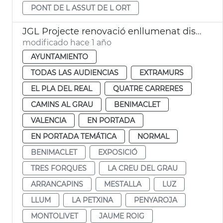
PONT DE L ASSUT DE L ORT
JGL Projecte renovació enllumenat districtes València
modificado hace 1 año
AYUNTAMIENTO
TODAS LAS AUDIENCIAS
EXTRAMURS
EL PLA DEL REAL
QUATRE CARRERES
CAMINS AL GRAU
BENIMACLET
VALENCIA
EN PORTADA
EN PORTADA TEMÁTICA
NORMAL
BENIMACLET
EXPOSICIÓ
TRES FORQUES
LA CREU DEL GRAU
ARRANCAPINS
MESTALLA
LUZ
LLUM
LA PETXINA
PENYAROJA
MONTOLIVET
JAUME ROIG