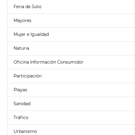
Feria de Julio
Mayores
Mujer e Igualdad
Naturia
Oficina Información Consumidor
Participación
Playas
Sanidad
Tráfico
Urbanismo