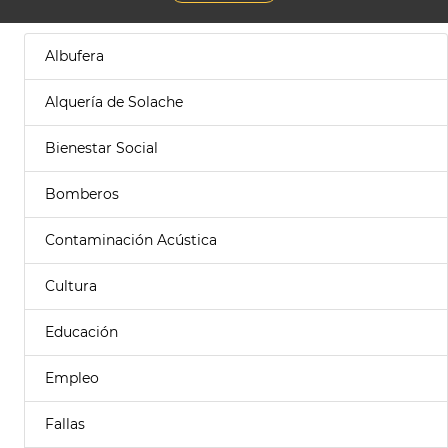
Albufera
Alquería de Solache
Bienestar Social
Bomberos
Contaminación Acústica
Cultura
Educación
Empleo
Fallas