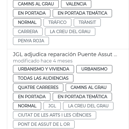
CAMINS AL GRAU
VALENCIA
EN PORTADA
EN PORTADA TEMÁTICA
NORMAL
TRÁFICO
TRÀNSIT
CARRERA
LA CREU DEL GRAU
PENYA ROJA
JGL adjudica reparación Puente Assut de l'Or València
modificado hace 4 meses
URBANISMO Y VIVIENDA
URBANISMO
TODAS LAS AUDIENCIAS
QUATRE CARRERES
CAMINS AL GRAU
EN PORTADA
EN PORTADA TEMÁTICA
NORMAL
JGL
LA CREU DEL GRAU
CIUTAT DE LES ARTS I LES CIÈNCIES
PONT DE ASSUT DE L OR