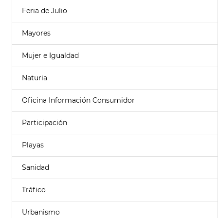
Feria de Julio
Mayores
Mujer e Igualdad
Naturia
Oficina Información Consumidor
Participación
Playas
Sanidad
Tráfico
Urbanismo