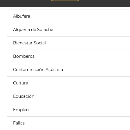
Albufera
Alquería de Solache
Bienestar Social
Bomberos
Contaminación Acústica
Cultura
Educación
Empleo
Fallas