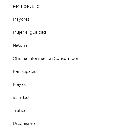
Feria de Julio
Mayores
Mujer e Igualdad
Naturia
Oficina Información Consumidor
Participación
Playas
Sanidad
Tráfico
Urbanismo