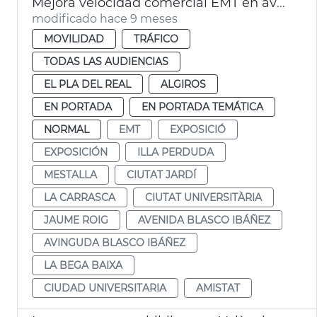
Mejora velocidad comercial EMT en avenida Blasco IBÁÑEZ València
modificado hace 9 meses
MOVILIDAD
TRÁFICO
TODAS LAS AUDIENCIAS
EL PLA DEL REAL
ALGIROS
EN PORTADA
EN PORTADA TEMÁTICA
NORMAL
EMT
EXPOSICIÓ
EXPOSICIÓN
ILLA PERDUDA
MESTALLA
CIUTAT JARDÍ
LA CARRASCA
CIUTAT UNIVERSITÀRIA
JAUME ROIG
AVENIDA BLASCO IBÁÑEZ
AVINGUDA BLASCO IBÁÑEZ
LA BEGA BAIXA
CIUDAD UNIVERSITARIA
AMISTAT