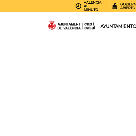
VALENCIA
GOBIER
AL
ABIERTO
MINUTO
AYUNTAMIENT