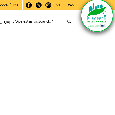
PPVALÈNCIA
VAL
CAS
CTUALIDAD