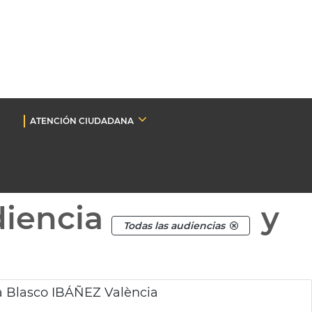
ATENCIÓN CIUDADANA
diencia
y
Todas las audiencias
a Blasco IBÁÑEZ València