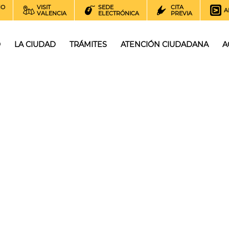
NO
VISIT
SEDE
CITA
A
VALENCIA
ELECTRÓNICA
PREVIA
O
LA CIUDAD
TRÁMITES
ATENCIÓN CIUDADANA
A