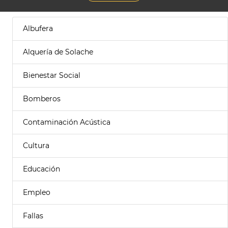
Albufera
Alquería de Solache
Bienestar Social
Bomberos
Contaminación Acústica
Cultura
Educación
Empleo
Fallas