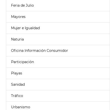
Feria de Julio
Mayores
Mujer e Igualdad
Naturia
Oficina Información Consumidor
Participación
Playas
Sanidad
Tráfico
Urbanismo