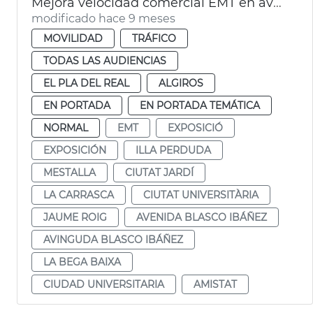
Mejora velocidad comercial EMT en avenida Blasco IBÁÑEZ València
modificado hace 9 meses
MOVILIDAD
TRÁFICO
TODAS LAS AUDIENCIAS
EL PLA DEL REAL
ALGIROS
EN PORTADA
EN PORTADA TEMÁTICA
NORMAL
EMT
EXPOSICIÓ
EXPOSICIÓN
ILLA PERDUDA
MESTALLA
CIUTAT JARDÍ
LA CARRASCA
CIUTAT UNIVERSITÀRIA
JAUME ROIG
AVENIDA BLASCO IBÁÑEZ
AVINGUDA BLASCO IBÁÑEZ
LA BEGA BAIXA
CIUDAD UNIVERSITARIA
AMISTAT